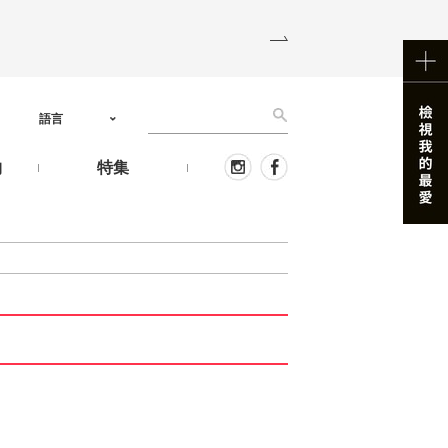
語言
物
特集