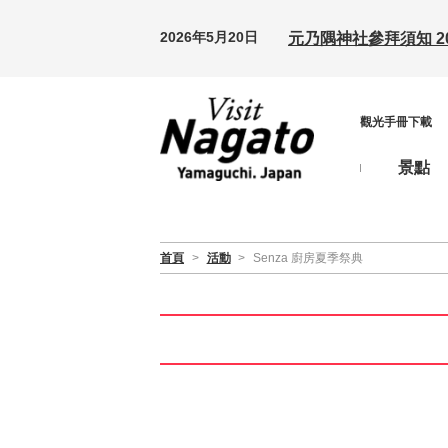
2026年5月20日
元乃隅神社參拜須知 20
觀光手冊下載
景點
首頁
>
活動
>
Senza 廚房夏季祭典