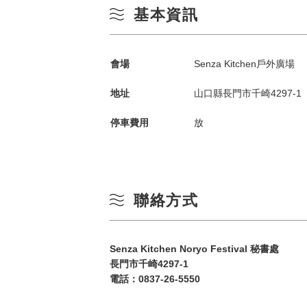
基本資訊
會場
Senza Kitchen戶外廣場
地址
山口縣長門市千崎4297-1
停車費用
放
依季節搜尋
by Season
聯絡方式
春季
一
夏季
Senza Kitchen Noryo Festival 秘書處
長門市千崎4297-1
電話：
0837-26-5550
3
秋季