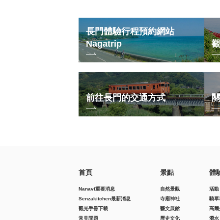
長門體驗行程預約網站
Nagatrip
前往長門的交通方式
首頁
景點
體
Nanavi重要消息
自然景觀
活動
Senzakitchen最新消息
寺廟神社
騎單
觀光手冊下載
藝文展館
高爾
常見問題
歷史文化
潛水