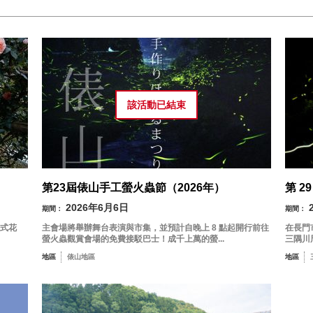
依地區搜尋
by A
二
三
四
五
六
1
該活動已
結束
油谷／
4
5
6
7
8
11
12
13
14
15
第23屆俵山手工螢火蟲節（2026年）
第 2
18
19
20
21
22
2026年6月6日
期間：
期間：
式花
主會場將舉辦舞台表演與市集，並預計自晚上 8 點起開行前往
在長門
依關鍵字搜尋
by
25
26
27
28
29
螢火蟲觀賞會場的免費接駁巴士！成千上萬的螢...
三隅川
地區
俵山地區
地區
« 7 月
9 月 »