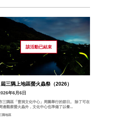
rea
日
青海島／通／
仙崎地區
2
該活動已
結束
日置地區
三隅地區
9
深川／湯本地區
16
俵山地區
9 屆三隅上地區螢火蟲祭（2026）
23
2026年6月6日
市三隅區「曹洞文化中心」周圍舉行的節日。 除了可在
 Freeword
30
周邊觀察螢火蟲外，文化中心也準備了以餐...
三隅地區