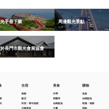
觀光手冊下載
周邊觀光景點
關於長門市觀光會展協會
驗
住宿
美食
購物
旅館
外帶
魚板
車
飯店
烤雞串
仙崎魷魚
夫
民宿・青年旅館
仙崎魷魚
乾物・海鮮
日歸溫泉
午餐
甜點