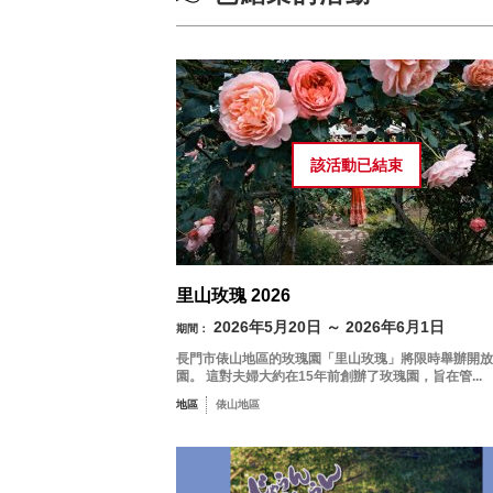
依季節搜尋
by Season
春季
一
夏季
該活動已
結束
3
秋季
10
冬季
里山玫瑰 2026
17
2026年5月20日 ～ 2026年6月1日
期間：
長門市俵山地區的玫瑰園「里山玫瑰」將限時舉辦開放
24
園。 這對夫婦大約在15年前創辦了玫瑰園，旨在管...
地區
俵山地區
31