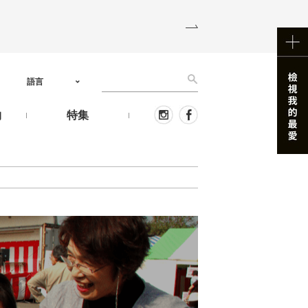
語言
物
特集