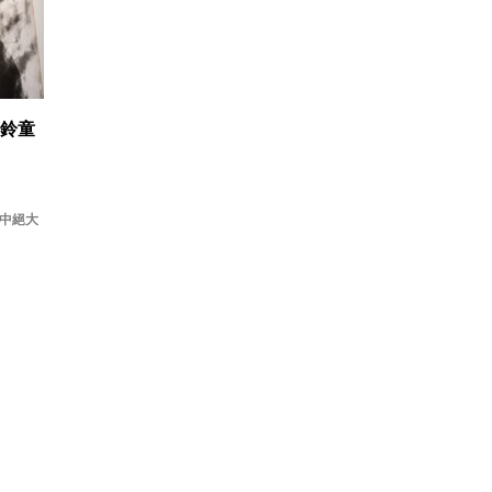
鈴童
其中絕大
8 月