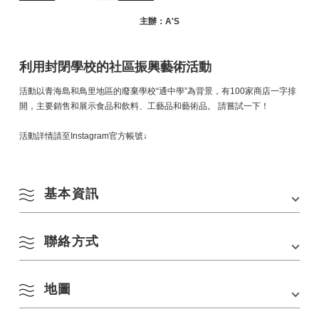
主辦：A'S
利用封閉學校的社區振興藝術活動
活動以青海島和鳥里地區的廢棄學校“通中學”為背景，有100家商店一字排
開，主要銷售和展示食品和飲料、工藝品和藝術品。 請嘗試一下！
活動詳情請至Instagram官方帳號↓
基本資訊
聯絡方式
會場
青海島塘國中
地址
山口縣長門市319-1
地圖
請私訊官方Instagram帳號（a_go_319）
停車場
▽第1停車場：通中學操場
網站連結：
https://www.instagram.com/a_go_319
▽第2停車場：古浦垃圾掩埋場（山口縣長門市