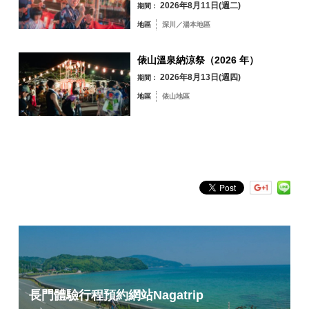
2026年8月11日(週二)
期間：
地區
深川／湯本地區
俵山溫泉納涼祭（2026 年）
青海島／通／仙
2026年8月13日(週四)
期間：
崎地區
地區
俵山地區
油谷／日置地區
三隅地區
深川／湯本地區
俵山地區
依關鍵字搜尋
by Freeword
長門體驗行程預約網站
Nagatrip