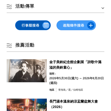
8 月
383-10）
活動傳單
在 Google 地圖上查看
停車費用
無
依季節搜尋
by Season
一
二
三
四
五
六
日
▽點擊或點擊此處以打開大圖
1
2
春季
推薦活動
3
4
5
6
7
8
9
夏季
10
11
12
13
14
15
16
金子美鈴紀念館企劃展「詩歌中滿
溢的美鈴童心」
秋季
17
18
19
20
21
22
23
期間：
2026年5月30日(週六) ～ 2026年8月20日
冬季
(週四)
24
25
26
27
28
29
30
地區
青海島／通／仙崎地區
31
長門湯本溫泉納涼盂蘭盆舞大會
依地區搜尋
（2026）
by Area
« 7 月
9 月 »