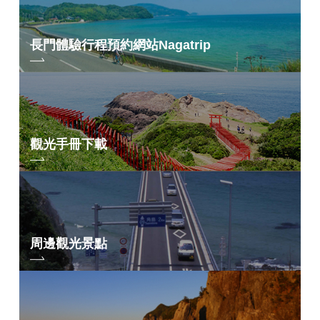
5.
所有參與者不會立即開始。 完成接待後，我們將檢查開始情況，並在每
門課程的規定時間內單獨開始。
6.騎乘時，請在左側排成5人或以下的團體行駛。
長門體驗行程預約網站
Nagatrip
7. 如您無法在時限內完成比賽，或主辦單位確定賽事期間會干擾比賽的繼
續進行，請立即按照主辦單位的指示停止比賽。 我們計劃設定通過每個援
助點的時間限制。 此外，請遵循主辦方的安全管理和比賽管理指示。
8. 禁止進入（隨行）應援車輛進入賽道。 如果發現加油車輛（隨行車
輛），被支持者將被取消資格。
觀光手冊下載
9. 禁止使用跑步者以外的輔助工具。
10. 如果您因任何原因退賽，請務必向比賽工作人員報告並按照指示進行操
作。 對於沒有聯繫的退休人員，賽事總部可能會聯繫緊急聯繫電話以確認
他們的安全。
11. 如參賽者之間或與普通車輛發生交通事故，請立即聯絡比賽總部及工作
周邊觀光景點
人員，並聽從其指示。
12. 不遵守道路交通法、注意事項、工作人員指示等的參賽者將立即停止跑
步，並禁止參加下一場比賽及以後的比賽。