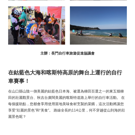
主辦：長門自行車旅遊促進協議會
在鈷藍色大海和喀斯特高原的舞台上運行的自行
車賽事！
在山口縣山陰一側美麗的鈷藍色日本海、被選為梯田百選之一的東五畑梯
田的壯麗觀景台、秋吉台廣闊美麗的喀斯特道路上舉行的自行車活動。 在
每個援助點，您都會享用使用當地美味食材烹製的菜餚，這次活動將讓您
享受“壯麗的景色”和“美食”。 路線全長約114公里，何不穿越從山到海的壯
麗景色呢？