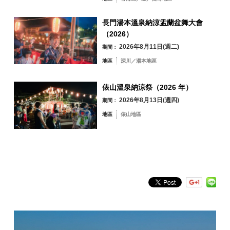
俵山地區
自行車檢驗證書（PDF下載
）
長門湯本溫泉納涼盂蘭盆舞大會
（2026）
◇攜帶物品
2026年8月11日(週二)
期間：
請務必攜帶刺穿修復套件、飲料瓶、輔食、工具、硬幣和健康保險證副
地區
深川／湯本地區
本。 還建議攜帶手機。 請準備其他雨具和其他您認為需要的物品。
依關鍵字搜尋
by Freeword
俵山溫泉納涼祭（2026 年）
2026年8月13日(週四)
期間：
地區
俵山地區
◇駕駛時的注意事項
1. 本次比賽將使用普通道路進行，沒有交通限制。 您不僅遵守紅綠燈，還
遵守所有交通法規。
2. 賽道上有一個穿過隧道的地方。 開車時一定要開燈。
△志工人員招募指引
3. 課程有一些狹窄的部分。 超車或超越時，請不要駕駛太用力，盡量通過
疏散或讓車輛領先來安全通過。
義工人員申請表 Word 資料
義工申請表 PDF 資料
4、如果你處於領先地位，永遠不要超越領先的工作人員。