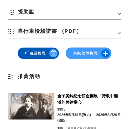
分鐘）
3
4
5
6
7
8
9
前一天9：00~18：00接待（旅遊資訊中心YUKUTE）
◇車型
在國道191號線「正明市」交叉路口向青海島方向
夏季
援助點
[自行車路線]
直行→在Nafko前的兩個岔路口直行→在「白方
10月21日（星期六）
需要任何車型。 請使用您習慣運行的那個。
10
11
12
13
14
15
16
東」十字路口左轉，朝縣道282號方向行駛，朝青
距離：約114公里預計所需時間：約8小時30分鐘
海島方向行駛→千座廚房
6：30~7：30 自行車道接待、行李寄存
您也可以參加 Senza Kitchen 旅遊資訊中心 YUKUTE Bicycle Rental。
點擊此處下載 PDF
秋季
（越野自行車、電動輔助自行車、兒童山地車）如果您想租用自行車，請
自行車檢驗證書 （PDF）
（1） 援助27公里點（礦山市：大正洞）
17
18
19
20
21
22
23
START⇒ （1） 援助（美祢市/大正洞）⇒ （2） 援助（美祢市/別府弁天
2023.9.21
7：30~8：00 自行車巴士路線接待、行李寄存
在入場時申請。 但是，單位數量有限。
池）⇒石八城溪⇒ （3） 援助（里山站俵山）⇒ （4） 援助（織田大濱露
錦標賽球場地圖已公開。
（2） 援助47公里點（礦山市：別府弁天池）
營地）⇒GOAL
冬季
7：40~8：10 自行車路線 開始檢查、開始
24
25
26
27
28
29
30
▽點擊或點擊查看
（3） 援助70公里點（俵山里山站）
[自行車巴士路線]
◇設備
8：10~8：20 自行車巴士路線開始 確認並開始
31
（4） 援助91km點（小田大濱露營地）
距離：約47公里預計所需時間：約5小時
1.請穿著前後煞車鈴、反光鏡（允許尾燈）、車燈等依法規定在公共道路上
17：00 最終結束
依地區搜尋
行駛所需的裝備後參加。 此外，為了安全起見，必須佩戴頭盔和手套。
by Area
« 7 月
9 月 »
START⇒（1）援助（美祢市/大正洞）⇒（2）援助（美祢市/別府弁天池）
推薦活動
⇒GOAL
2. 禁止使用配備DH桿的車輛和僅配備DH桿的車輛。
*不會舉行開幕式。
金子美鈴紀念館企劃展「詩歌中滿
*所有參與者不會同時開始。 完成接待後，我們將檢查開始情況，並在每門
溢的美鈴童心」
◇ 驗車
課程的規定時間內單獨開始。
青海島／通／仙
點擊此處下載 PDF
期間：
崎地區
如果您參加此活動，請提前到最近的自行車專賣店檢查您的車輛。
*時間表（時間）可能會發生變化。
2026年5月30日(週六) ～ 2026年8月20日
2023.9.16
招募義工人員
油谷／日置地區
三隅地區
(週四)
長門自行車旅遊促進協議會正在尋找志工人員來支持長門藍海騎行。
我們將提前向您發送車輛檢查以及參與資訊。 請在自行車專賣店檢查您的
欲了解更多信息，請參閱申請指南。
車輛，並將其帶到比賽接待處。
深川／湯本地區
地區
青海島／通／仙崎地區