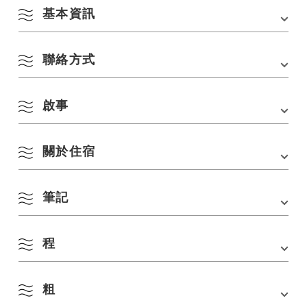
基本資訊
聯絡方式
會場
道之驛 Senza Kitchen [開始和目標]
地址
〒759-4106 山口縣長門市千崎4297-1
啟事
長門自行車觀光振興協議會秘書處（長門市經濟觀光部觀光政策課）
交通方式
■從廣島方向出發（從中國自動車道美祢東JCT出發
約50分鐘）中國自動車道美祢東JCT
電話：0837-23-1295 傳真：0837-22-6487
→縣道28號線→國道191號線→小郡萩道路 國道
〒759-4192 山口縣長門市東深川1339-2
關於住宿
2023.10.9 落實拍照騎行
191號線→ 在千崎十字路口左轉至縣道34號線→在
電話：
0837-23-1295（長門自行車旅遊振興協議會秘書處）
當天將舉辦攝影比賽，拍攝活動照片並發布，例如賽道上的美麗風
縣道282號線青海島方向第一個紅綠燈處右轉→千
Email：k.sprts@city.nagato.lg.jp
景、自行車以及活動參與者與市民之間的互動。 請在申請前檢查詳細
8 月
座廚房
信息。
筆記
・長門市擁有獨特的溫泉和住宿設施，如長門湯本溫泉、俵山溫泉、夢溫
■從九州方向（從中國自動車道峰西IC出發約50分
泉、黃鳩溫泉、湯谷灣溫泉等。
鐘）
・如需住宿諮詢和指導，請聯絡長門市觀光會議協會。
依季節搜尋
by Season
電話：0837-27-0074
中國自動車道峰西IC→縣道33號線→國道435號線
程
MAIL:info@nanavi.jp
◇測量
一
二
三
四
五
六
日
→在「國行」十字路口左轉至國道316號線→在
「板道」十字路口右轉至縣道34號線→在縣道282
本次賽事為自行車賽事，不爭奪時間或排名，因此不會進行測量。
號線青海島方向第三紅綠燈處左轉→千座廚房
1
2
粗
春季
●10月20日（星期五）
■從元之神社、角島方向（從元之隅神社出發約40