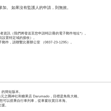
參加。 如果沒有監護人的申請，則無效。
者資訊（我們將發送至您申請時註冊的電子郵件地址*）。
給您（請提前設置特定域的接收）。
件，請聯繫比賽辦公室 （0837-23-1295）。
」的簡短版本。
，穿過元之隅神社和糖果店 Darumado，目標是角島大橋。
，您可以搭乘自行車列車，從車窗欣賞日本海。
支援。