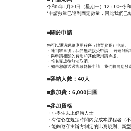
令和5年1月30日（星期一）12：00~令和
*申請數量已達到固定數量，因此我們已
■關於申請
您可以通過網絡應用程序（體育參賽）申請。 
・達到容量後，我們無法接受申請。 若達到
・與申請相關的費用和其他費用請承擔。
・報名完成後無法取消。
・如果您想透過郵政轉帳申請，我們將向您發送轉帳
■容納人數：40人
■參加費：6,000日圓
■參加資格
・小學生以上健康人士
・有信心在規定時間內完成本課程者（不包
・能夠遵守主辦方制定的比賽規則、新型