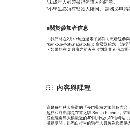
*未成年人必須徵得監護人的同意。
*小學生必須有監護人陪同。 請務必申請
■關於參加者信息
・我們將在2月中旬透過電子郵件向您發送參與
*kanko.s@city.nagato.lg.jp 會發送
・如果您在 2 月底之前沒有收到參賽者信息電子郵
內容與課程
這是每年秋天舉辦的「長門藍海之旅與秋吉台
起點和終點都是在道之驛 Senza Kitchen
從距離角島大橋最近的JR阿川站到JR仙崎站
活動期間，熟悉自行車的騎行人員將為您提供