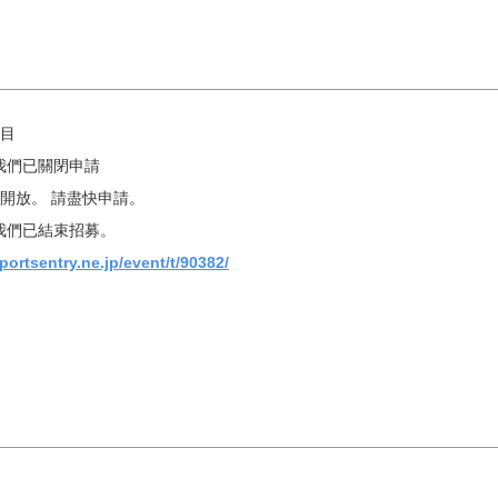
11
12
13
14
15
18
19
20
21
22
依關鍵字搜尋
項目
by
25
26
27
28
29
此我們已關閉申請
重新開放。 請盡快申請。
此我們已結束招募。
« 7 月
9 月 »
portsentry.ne.jp/event/t/90382/