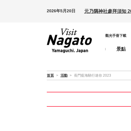
2026年5月20日
元乃隅神社參拜須知 20
觀光手冊下載
景點
首頁
>
活動
>
長門藍海騎行迷你 2023