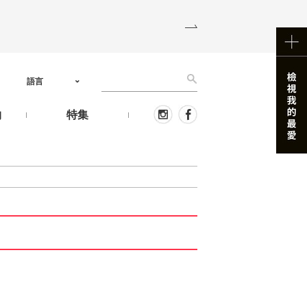
語言
物
特集