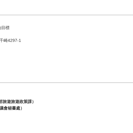
開始目標
千崎4297-1
8 月
依地區搜尋
by A
二
三
四
五
六
光部旅遊旅遊政策課）
興協議會秘書處）
1
油谷／
4
5
6
7
8