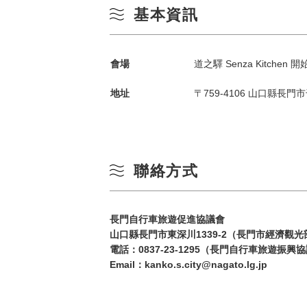
基本資訊
會場
道之驛 Senza Kitchen 
地址
〒759-4106 山口縣長門市
依季節搜尋
by Season
聯絡方式
春季
一
長門自行車旅遊促進協議會
山口縣長門市東深川1339-2（長門市經濟觀
夏季
電話：
0837-23-1295（長門自行車旅遊振
Email：kanko.s.city@nagato.lg.jp
3
秋季