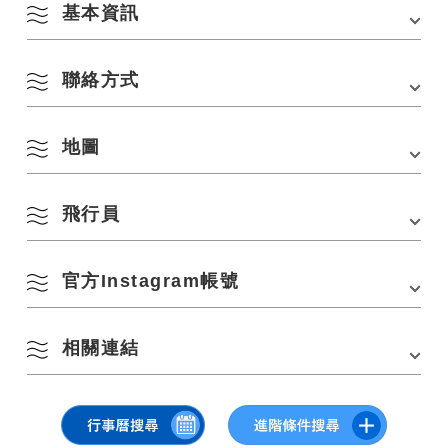
基本資訊
聯絡方式
會場
Heki no Western Style的房子
地址
6038 Hioki Joko City， 長門市， 山口縣
地圖
地區振興合作志工 Kazuki Sugimura
8 月
交通方式
■從JR山陰本線「長門古市站」步行約3分鐘
電話：
0837-37-2340（日置農村環境改善中心）
■ 從JR山陰本線「長門市站」搭乘計程車約20分鐘
Email：heki2020@gmail.com
■ 從中國自動車道「礦山IC」搭乘計程車約50分鐘
飛行員
依季節搜尋
by Season
在 Google 地圖上查看
停車場
和
一
二
三
四
五
六
日
官方Instagram帳號
▽點擊或點擊查看
1
2
春季
相關連結
碧野西式建築（@heki_smallhouse）
3
4
5
6
7
8
9
夏季
10
11
12
13
14
15
16
[同期] 巡迴攝影展 攝影師岩倉詩織的長門攝影之旅 3> 千疊敷和碧野西
式住宅
秋季