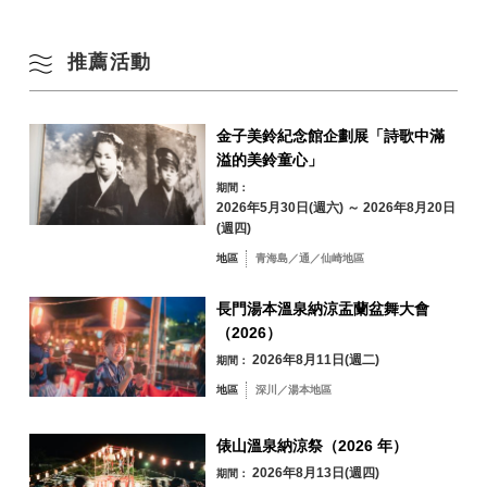
17
18
19
20
21
22
23
[七火Repo]“小Heki no City”在藍天下舉行
冬季
推薦活動
24
25
26
27
28
29
30
31
金子美鈴紀念館企劃展「詩歌中滿
依地區搜尋
by Area
溢的美鈴童心」
« 7 月
9 月 »
期間：
2026年5月30日(週六) ～ 2026年8月20日
(週四)
地區
青海島／通／仙崎地區
青海島／通／仙
崎地區
長門湯本溫泉納涼盂蘭盆舞大會
（2026）
油谷／日置地區
三隅地區
2026年8月11日(週二)
期間：
深川／湯本地區
地區
深川／湯本地區
俵山地區
俵山溫泉納涼祭（2026 年）
2026年8月13日(週四)
期間：