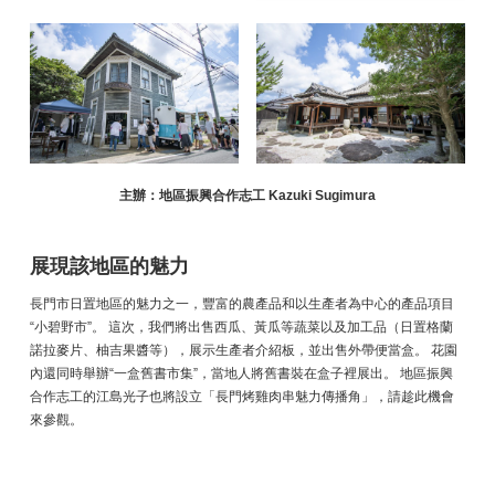
主辦：地區振興合作志工 Kazuki Sugimura
展現該地區的魅力
長門市日置地區的魅力之一，豐富的農產品和以生產者為中心的產品項目
“小碧野市”。 這次，我們將出售西瓜、黃瓜等蔬菜以及加工品（日置格蘭
諾拉麥片、柚吉果醬等），展示生產者介紹板，並出售外帶便當盒。 花園
內還同時舉辦“一盒舊書市集”，當地人將舊書裝在盒子裡展出。 地區振興
合作志工的江島光子也將設立「長門烤雞肉串魅力傳播角」，請趁此機會
來參觀。