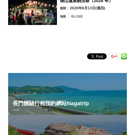
俵山溫泉納涼祭（2026 年）
如果你能感受到它，我會很高興。
2026年8月13日(週四)
期間：
地區
俵山地區
這次使用的4×5和8×10大畫幅相機是昭和初期製造的，即使在今天，像素
數量和解析度仍然存在
是一款壓倒性地超越數碼的相機，活躍於各個時代。
我認為如果這樣的相機能夠將這個地方的氛圍和氛圍保留到 100 年後就好
了。
浩一
長門體驗行程預約網站
Nagatrip