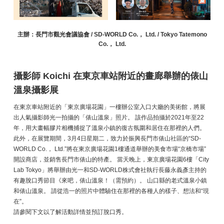
主辦：長門市觀光會議協會 / SD-WORLD Co.， Ltd. / Tokyo Tatemono
Co.， Ltd.
攝影師 Koichi 在東京車站附近的畫廊舉辦的俵山
溫泉攝影展
在東京車站附近的「東京廣場花園」一樓辦公室入口大廳的美術館，將展
出人氣攝影師光一拍攝的「俵山溫泉」照片。 該作品拍攝於2021年至22
年，用大畫幅膠片相機捕捉了溫泉小鎮的復古氛圍和居住在那裡的人們。
此外，在展覽期間，3月4日星期二，致力於振興長門市俵山社區的“SD-
WORLD Co.， Ltd.”將在東京廣場花園1樓通道舉辦的美食市場“京橋市場”
開設商店，並銷售長門市俵山的特產。 當天晚上，東京廣場花園6樓「City
Lab Tokyo」將舉辦由光一和SD-WORLD株式會社執行長藤永義彥主持的
有趣脫口秀節目《來吧，俵山溫泉！（需預約）。 山口縣的老式溫泉小鎮
和俵山溫泉。 請從浩一的照片中體驗住在那裡的各種人的樣子、想法和“現
在”。
請參閱下文以了解活動詳情並預訂脫口秀。