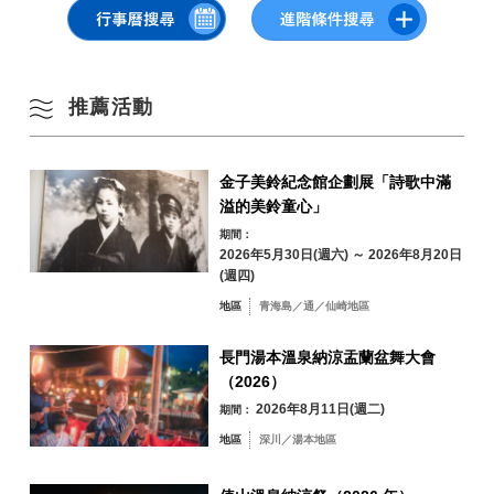
・協辦單位：Tokyo Tatemono Co.， Ltd.
・
東京廣場花園官方網站
・主辦單位：中央區、京橋一之部聯合町協會
・Instagram：
@hakuchuu1882
/
@hakuchuu_film
（電影帳號）
那個時代有狩野派的住宅和歌川廣重的住宅，藝術的土壤經過很長一段時
和節日，並開始參加各種當地活動並拍照。 不知不覺間，我多次去長門
・X：
@Kfish1882
間的培育。 連接東京和我的家鄉，
市，
青海島／通／仙
・企劃製作：POD Co.， Ltd.、GYOSHO Co.， Ltd.
崎地區
京橋也具有作為 tospot 的魅力，具有開發該項目的巨大潛力。 京橋地區各
・主辦單位：長門市觀光會議協會/SD-WORLD Co.， Ltd.
不知不覺間，這裡就像第二個父母的家。
推薦活動
・「京橋馬爾凱」資訊頁面：
https://tokyo-sg.com/news/999
處的照片
油谷／日置地區
三隅地區
・日期與時間：2025年3月4日（星期二）18：30~19：30（18：00開始
以「離開俵山的『現在』」為主題，我開始與在俵山認識的三個同齡人一
透過繼續舉辦展覽，我們的目標是以一種新的方式連接東京和該地區，並
深川／湯本地區
接待）
起工作。
為雙方的振興和創造活力做出貢獻。
金子美鈴紀念館企劃展「詩歌中滿
俵山地區
・地點：東京城市實驗室東京廣場花園6樓
這是一個 kake。
溢的美鈴童心」
・
「與某人的家鄉見面的旅行」官方頁面
期間：
・容納人數：40人
這裡有風景和當地人的生活，每天都會隨著時間的流逝而變化。 隨著時代
2026年5月30日(週六) ～ 2026年8月20日
的變化，他們也隨之改變
(週四)
・申請截止日期：達到容量後立即截止
有很多事情，但流經溫泉小鎮的那段奇怪的平靜和有些懷舊的時光，一定
地區
青海島／通／仙崎地區
已經在這個城市存在了很長時間了
依關鍵字搜尋
・費用：免費
by Freeword
長門湯本溫泉納涼盂蘭盆舞大會
我開始認為這是來自大氣。
・預約：已關閉
（2026）
當時給我看的老溫泉小鎮的黑白照片給我留下了深刻的印象，裡面有近100
2026年8月11日(週二)
期間：
年前的照片，讓我感動不已。
地區
深川／湯本地區
我決定帶著同樣的黑白照片膠卷離開令和時代的這座城市。 歷代在膠片底
片中留下形狀的意義