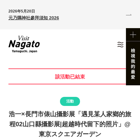
2026年5月20日
元乃隅神社參拜須知 2026
該活動已結束
活動
浩一×長門市俵山攝影展「遇見某人家鄉的旅
程02山口縣攝影展|超越時代留下的照片」@
東京スクエアガーデン