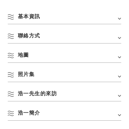
基本資訊
聯絡方式
會場
東京廣場花園美術館
地址
東京都中央區京橋3-1-1 / 東京廣場花園1樓辦公室
入口大廳 10：00-19：00（週六、週日、節假日休
地圖
電話：
0837-27-0074
息）*18：00僅限3/7關閉
Email：nagatrip@nanavi.jp
交通方式
[搭乘地鐵]
照片集
・與東京地鐵銀座線京橋站3號出口直接相連
在 Google 地圖上查看
，從東京地鐵有樂町線銀座一丁目站7號出口步行2
分鐘
，從都營淺草線寶町站A4出口步行2分鐘
浩一先生的來訪
展出作品範例
[搭乘JR時]
・從JR東京站八重洲南口步行6分鐘
浩一簡介
2月13日（星期四）、20日（星期四）、21日（星期五）
，從JR有樂町站京橋口步行6分鐘
8 月
3月4日（星期二）-7日（星期五）
[ 開車前來的話】