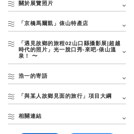
・從首都高速公路「羽田機場/澀谷」方向前往... 使
關於展覽照片
依季節搜尋
by Season
用
首都環狀線「京橋」出口，從首都高速公路「成田
一
二
三
四
五
六
日
機場/池袋」方向進入... 使用東銀座出口，
「京橋馬爾凱」俵山特產店
這張照片是作為「我想保存俵山的『現在』！
從成田機場開車約75至145分鐘/從羽田機場開車約
1
2
25至45分鐘
春季
該項目由岩田先生發起，三位藝術家（Koichi、攝影師：Daro Masuda、
攝影師：Ryuhei Hata）參與其中。 除了光一拍攝的當地人的紀實照片
停車場
東京廣場花園停車場（收費）/可容納210個車位
「遇見故鄉的旅程02山口縣攝影展|超越
・日期與時間：2025年3月4日（星期二）11：30~19：00
3
4
5
6
7
8
9
外，還製作了拍攝風景的紀實照片和影片。 這次展出的作品是浩一在項目
時代的照片」光一脫口秀-來吧-俵山溫
期間用大畫幅膠片相機拍攝的，以老式溫泉小鎮為中心，捕捉了生活在那
夏季
停車費用
最高費用：2500日圓/24小時
・地點：東京廣場花園1樓通道
裡的各種人們的“現在”。 此外，標題還將介紹居住在山口和俵山溫泉的人
泉！ 〜
進出時間：上午7：00至晚上11：00
們的外表和想法，包括拍攝過程中的互動情節。
10
11
12
13
14
15
16
・販售商品：使用山口原味酸柑橘「柚吉」製成的甜品、手工採摘的野生
秋季
香草茶、柚子茶等。
17
18
19
20
21
22
23
浩一的寄語
點擊此處查看→項目展覽（作為在俵山舉辦的活動的一部分舉行）
*小雨，暴風雨天氣取消
冬季
24
25
26
27
28
29
30
「與某人故鄉見面的旅行」項目大綱
我第一次來俵山是在2021年2月。 那是大約四年前的冬天。 很少積雪的俵
山溫泉下起了大雪，還有電力
[京橋馬爾凱：活動資訊]
浩一
31
我清楚地記得當我在汽車和公共汽車的搖擺下到達夢幻般的溫泉小鎮時的
「京橋遊行」是每月第1、第3個星期二在東京廣場花園舉辦的美食遊行
來自岐阜縣高山市的攝影師。 主要活躍於東京。 他主要擅長使用
依地區搜尋
相關連結
回鄉或回鄉時，東京站是許多人的起點和終點。 看人流量約110年
by Area
風景。
« 7 月
9 月 »
Photoshop拍攝風景和藝術作品中的人物場景，並以「觸動心靈的照片」
・主辦單位：京橋馬爾凱執行委員會
為理念捕捉日常生活。 最近，他還致力於透過底片相機傳達攝影樂趣的活
我來了。 距離東京車站不遠的京橋地區是藝術和文化的聚集地，古董店和
我當時建立的人脈和懷舊城市的舒適感在我的生命中變得不可替代，最終
動。
畫廊林立。 江戶時代
成為這座城市的人們