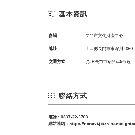
基本資訊
會場
長門市文化財產中心
地址
山口縣長門市東深川2660-
交通方式
從JR長門市站開車5分鐘
依季節搜尋
by Season
春季
聯絡方式
一
夏季
電話：
0837-22-3703
網站連結：
https://nanavi.jp/zh-hant/sight
3
秋季