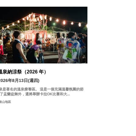
溫泉納涼祭（2026 年）
2026年8月13日(週四)
泉是著名的溫泉療養區。 這是一個充滿溫馨氛圍的節
除了盂蘭盆舞外，還將舉辦卡拉OK比賽和大...
俵山地區