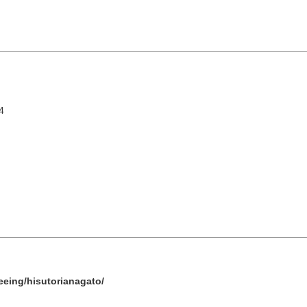
4
8 月
依地區搜尋
by A
二
三
四
五
六
1
油谷／
seeing/hisutorianagato/
4
5
6
7
8