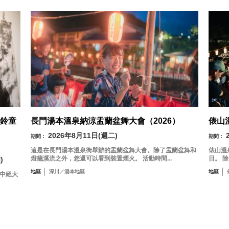
鈴童
長門湯本溫泉納涼盂蘭盆舞大會（2026）
俵山
2026年8月11日(週二)
期間：
期間：
這是在長門湯本溫泉街舉辦的盂蘭盆舞大會。除了盂蘭盆舞和
俵山溫
燈籠溪流之外，您還可以看到裝置煙火。 活動時間...
日。 
)
地區
深川／湯本地區
地區
其中絕大