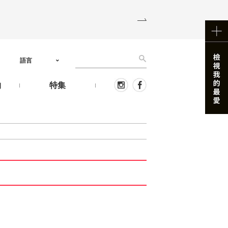
語言
物
特集