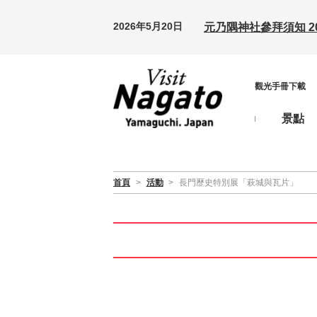
2026年5月20日
元乃隅神社參拜須知 20
觀光手冊下載
景點
首頁
>
活動
>
長門歷史特別展「萩城與瓦片」