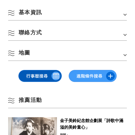
基本資訊
8 月
聯絡方式
會場
長門市文化財產中心
依季節搜尋
by Season
地址
山口縣長門市東深川2660-4
一
二
三
四
五
六
日
地圖
電話：
0837-22-3703
交通方式
從JR長門市站開車5分鐘
網站連結：
https://nanavi.jp/zh-hant/sightseeing/hisutorianagato/
1
2
春季
在 Google 地圖上查看
3
4
5
6
7
8
9
夏季
10
11
12
13
14
15
16
推薦活動
秋季
17
18
19
20
21
22
23
金子美鈴紀念館企劃展「詩歌中滿
冬季
24
25
26
27
28
29
30
溢的美鈴童心」
期間：