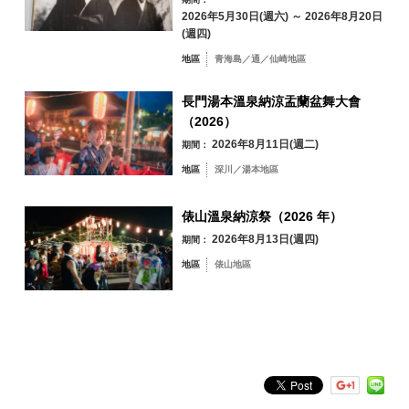
2026年5月30日(週六) ～ 2026年8月20日
31
(週四)
依地區搜尋
by Area
地區
青海島／通／仙崎地區
« 7 月
9 月 »
長門湯本溫泉納涼盂蘭盆舞大會
（2026）
2026年8月11日(週二)
期間：
青海島／通／仙
地區
深川／湯本地區
崎地區
油谷／日置地區
三隅地區
俵山溫泉納涼祭（2026 年）
深川／湯本地區
2026年8月13日(週四)
期間：
俵山地區
地區
俵山地區
依關鍵字搜尋
by Freeword