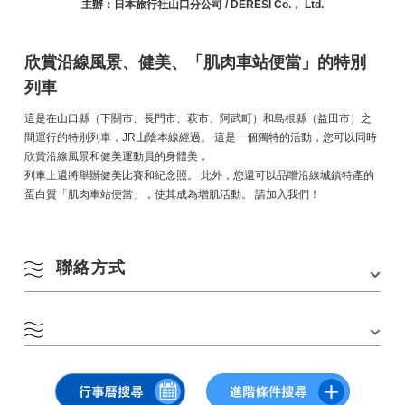
主辦：日本旅行社山口分公司 / DERESI Co.， Ltd.
欣賞沿線風景、健美、「肌肉車站便當」的特別
列車
這是在山口縣（下關市、長門市、萩市、阿武町）和島根縣（益田市）之
間運行的特別列車，JR山陰本線經過。 這是一個獨特的活動，您可以同時
欣賞沿線風景和健美運動員的身體美，
列車上還將舉辦健美比賽和紀念照。 此外，您還可以品嚐沿線城鎮特產的
蛋白質「肌肉車站便當」，使其成為增肌活動。 請加入我們！
聯絡方式
JR山陰本線（下關益田）利用促進協議會幹事
加渡市產業政策課地區交通對策組負責：桑原
8 月
Email：chiiki.koutsu@city.nagato.lg.jp
網站連結：
https://va.apollon.nta.co.jp/muscle_train/
▽點擊或點擊以開啟大圖