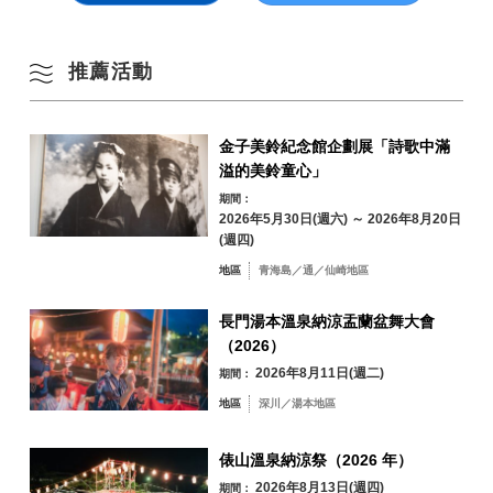
依季節搜尋
by Season
一
二
三
四
五
六
日
推薦活動
1
2
春季
3
4
5
6
7
8
9
金子美鈴紀念館企劃展「詩歌中滿
溢的美鈴童心」
夏季
期間：
10
11
12
13
14
15
16
2026年5月30日(週六) ～ 2026年8月20日
秋季
(週四)
17
18
19
20
21
22
23
地區
青海島／通／仙崎地區
冬季
24
25
26
27
28
29
30
長門湯本溫泉納涼盂蘭盆舞大會
（2026）
31
2026年8月11日(週二)
期間：
地區
深川／湯本地區
依地區搜尋
by Area
« 7 月
9 月 »
俵山溫泉納涼祭（2026 年）
2026年8月13日(週四)
期間：