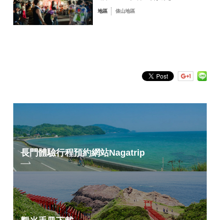
地區
俵山地區
青海島／通／仙
崎地區
油谷／日置地區
三隅地區
深川／湯本地區
俵山地區
依關鍵字搜尋
by Freeword
長門體驗行程預約網站
Nagatrip