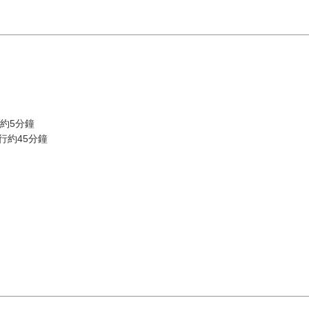
約5分鐘
行約45分鐘
8 月
依地區搜尋
by A
二
三
四
五
六
1
油谷／
4
5
6
7
8