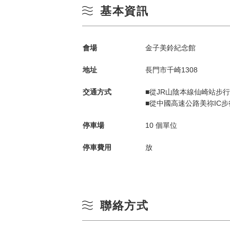
基本資訊
會場
金子美鈴紀念館
地址
長門市千崎1308
交通方式
■從JR山陰本線仙崎站步行
■從中國高速公路美祢IC步
依季節搜尋
by Season
停車場
10 個單位
停車費用
放
春季
一
夏季
聯絡方式
3
秋季