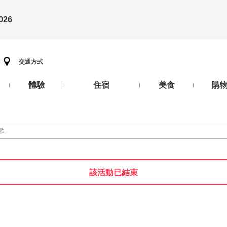
26
交通方式
體驗
住宿
美食
購
歌」
該活動已結束