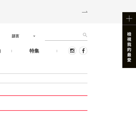
語言
物
特集