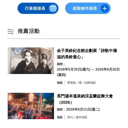
・地點：山口縣天線店 Odemase Yamaguchikan（東京都中央區津橋 2-3-
山口縣天線店 Odeme Yamaguchikan
4 日本橋廣場大廈 1 樓）
依季節搜尋
by Season
・官方網站：
山口縣天線店 Odemase Yamaguchikan
一
二
三
四
五
六
日
農林水產省「連結梯田遺產~家鄉自豪感走向未來~（梯田後100
選）」
1
2
從長門市選出兩塊梯田，用於農林水產省的「連接梯田遺產」
推薦活動
春季
3
4
5
6
7
8
9
金子美鈴紀念館企劃展「詩歌中滿
夏季
溢的美鈴童心」
10
11
12
13
14
15
16
期間：
秋季
2026年5月30日(週六) ～ 2026年8月20日
17
18
19
20
21
22
23
(週四)
地區
青海島／通／仙崎地區
冬季
24
25
26
27
28
29
30
長門湯本溫泉納涼盂蘭盆舞大會
（2026）
31
2026年8月11日(週二)
期間：
依地區搜尋
by Area
« 7 月
9 月 »
地區
深川／湯本地區