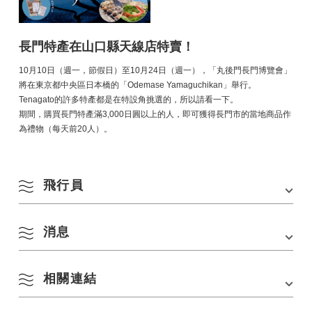
長門特產在山口縣天線店特賣！
10月10日（週一，節假日）至10月24日（週一），「丸後門長門博覽會」
將在東京都中央區日本橋的「Odemase Yamaguchikan」舉行。
Tenagato的許多特產都是在特設角挑選的，所以請看一下。
期間，購買長門特產滿3,000日圓以上的人，即可獲得長門市的當地商品作
為禮物（每天前20人）。
飛行員
消息
▽點擊或點擊
相關連結
・日期與時間：2022年10月10日（星期一，節假日）~2022年10月24日
8 月
（星期一）*
・時間：10：30~19：00