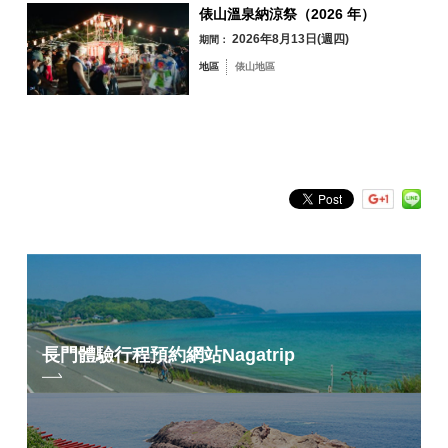
俵山溫泉納涼祭（2026 年）
2026年8月13日(週四)
期間：
青海島／通／仙
地區
俵山地區
崎地區
油谷／日置地區
三隅地區
深川／湯本地區
俵山地區
依關鍵字搜尋
by Freeword
長門體驗行程預約網站
Nagatrip