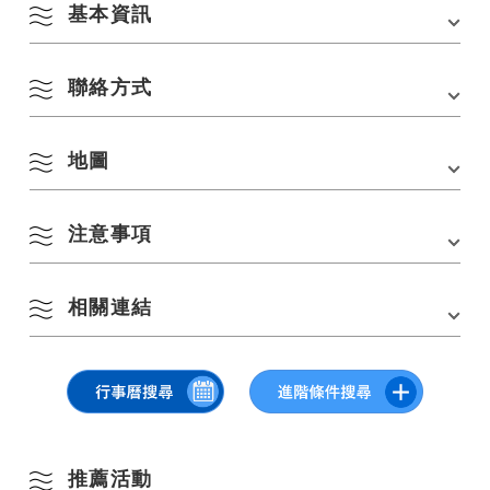
基本資訊
聯絡方式
會場
里山玫瑰
地址
〒759-4211 山口縣長門市俵山5689
8 月
地圖
長門市觀光資訊中心 YUKUTE
交通方式
從礦山IC開車75分鐘
〒759-4106 山口縣長門市千崎4297-1 道之驛千座廚房
*它會經過一條狹窄的道路，因此請注意迎面而來的
依季節搜尋
電話：
0837-26-0708
by Season
車輛。
網站連結：
https://satoyamarose.com/
注意事項
一
二
三
四
五
六
日
在 Google 地圖上查看
停車場
和
1
2
相關連結
春季
・請戴上口罩，以預防傳染病。
3
4
5
6
7
8
9
・請勿攜帶寵物入園。
夏季
Instagram（@rosedream116）
・請注意，沒有廁所。
・停車場很小，請大家配合。
10
11
12
13
14
15
16
秋季
17
18
19
20
21
22
23
推薦活動