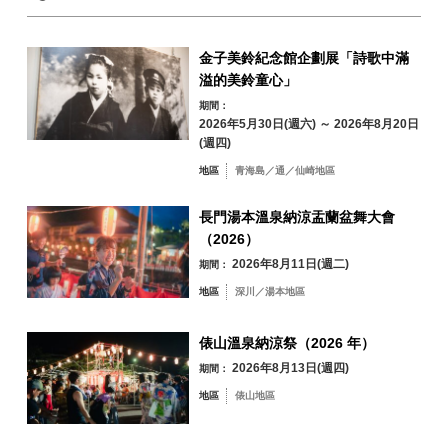
冬季
24
25
26
27
28
29
30
金子美鈴紀念館企劃展「詩歌中滿
31
溢的美鈴童心」
依地區搜尋
期間：
by Area
« 7 月
9 月 »
2026年5月30日(週六) ～ 2026年8月20日
(週四)
地區
青海島／通／仙崎地區
長門湯本溫泉納涼盂蘭盆舞大會
青海島／通／仙
（2026）
崎地區
2026年8月11日(週二)
期間：
油谷／日置地區
三隅地區
地區
深川／湯本地區
深川／湯本地區
俵山溫泉納涼祭（2026 年）
俵山地區
2026年8月13日(週四)
期間：
地區
俵山地區