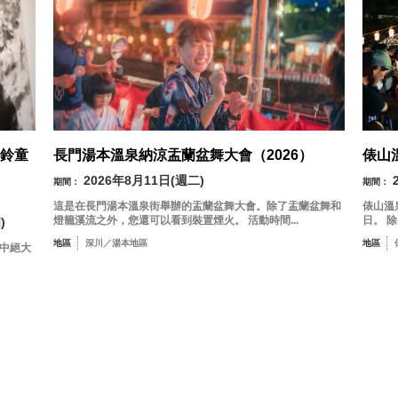
鈴童
長門湯本溫泉納涼盂蘭盆舞大會（2026）
俵山
2026年8月11日(週二)
期間：
期間：
這是在長門湯本溫泉街舉辦的盂蘭盆舞大會。除了盂蘭盆舞和
俵山溫
燈籠溪流之外，您還可以看到裝置煙火。 活動時間...
日。 
)
地區
深川／湯本地區
地區
其中絕大