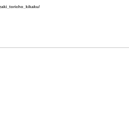
11
12
13
14
15
aki_toricho_kikaku/
18
19
20
21
22
依關鍵字搜尋
by
25
26
27
28
29
« 7 月
9 月 »