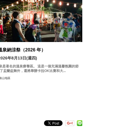
溫泉納涼祭（2026 年）
2026年8月13日(週四)
泉是著名的溫泉療養區。 這是一個充滿溫馨氛圍的節
除了盂蘭盆舞外，還將舉辦卡拉OK比賽和大...
俵山地區