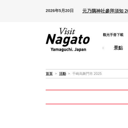
2026年5月20日
元乃隅神社參拜須知 20
觀光手冊下載
景點
首頁
>
活動
>
千崎烏舞門市 2025