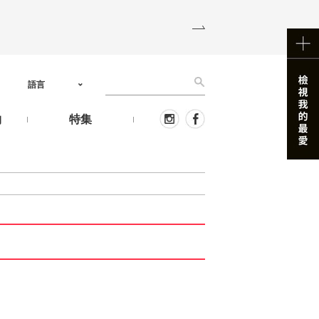
語言
物
特集