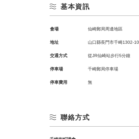
基本資訊
會場
仙崎郵局周邊地區
地址
山口縣長門市千崎1302-10
交通方式
從JR仙崎站步行5分鐘
停車場
千崎郵局停車場
依季節搜尋
by Season
停車費用
無
春季
一
夏季
聯絡方式
3
秋季