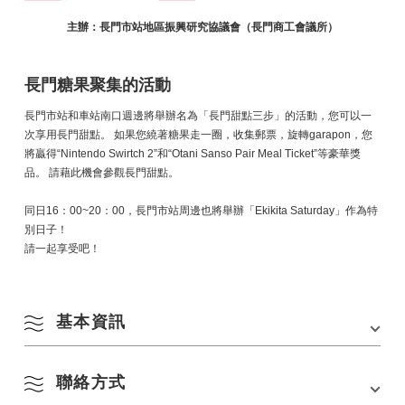
主辦：長門市站地區振興研究協議會（長門商工會議所）
長門糖果聚集的活動
長門市站和車站南口週邊將舉辦名為「長門甜點三步」的活動，您可以一
次享用長門甜點。 如果您繞著糖果走一圈，收集郵票，旋轉garapon，您
將贏得“Nintendo Swirtch 2”和“Otani Sanso Pair Meal Ticket”等豪華獎
品。 請藉此機會參觀長門甜點。
同日16：00~20：00，長門市站周邊也將舉辦「Ekikita Saturday」作為特
別日子！
請一起享受吧！
基本資訊
聯絡方式
會場
長門市站-車站南口