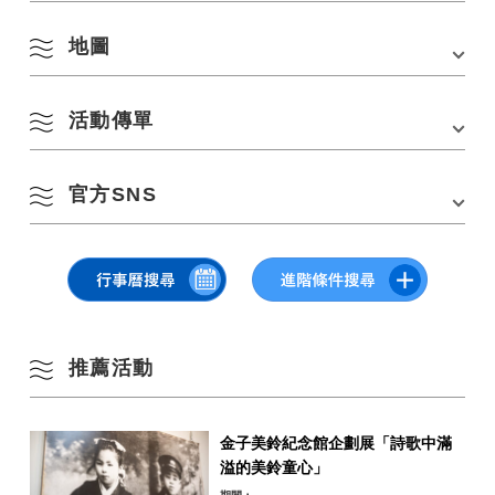
停車場
長門公園（收費停車場）
地圖
長門市站地區振興研究協議會（長門商工會議所）
停車費用
60分鐘100日圓（24小時最高500日圓）
電話：
0837-22-2266（電話：070-1360-0078）
8 月
活動傳單
在 Google 地圖上查看
依季節搜尋
by Season
一
二
三
四
五
六
日
官方SNS
▽點擊並點擊放大影像。
1
2
春季
▽長門甜點三步官方Instagram
https://www.instagram.com/nagato.sweets.sanpo/
3
4
5
6
7
8
9
夏季
10
11
12
13
14
15
16
推薦活動
秋季
17
18
19
20
21
22
23
金子美鈴紀念館企劃展「詩歌中滿
冬季
24
25
26
27
28
29
30
溢的美鈴童心」