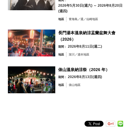
期間：
2026年5月30日(週六) ～ 2026年8月20日
31
(週四)
依地區搜尋
by Area
地區
青海島／通／仙崎地區
« 7 月
9 月 »
長門湯本溫泉納涼盂蘭盆舞大會
（2026）
2026年8月11日(週二)
期間：
青海島／通／仙
地區
深川／湯本地區
崎地區
油谷／日置地區
三隅地區
俵山溫泉納涼祭（2026 年）
深川／湯本地區
2026年8月13日(週四)
期間：
俵山地區
地區
俵山地區
依關鍵字搜尋
by Freeword