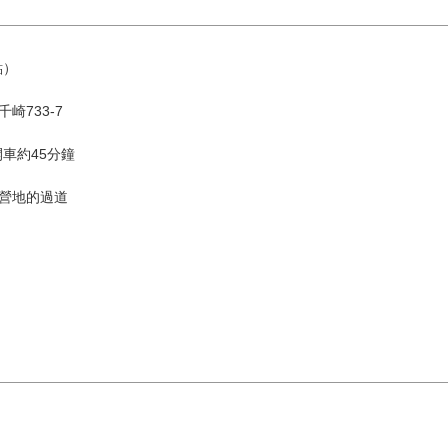
點）
千崎733-7
車約45分鐘
露營地的過道
8 月
依地區搜尋
by A
二
三
四
五
六
1
油谷／
4
5
6
7
8