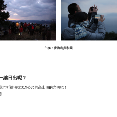
主辦：青海島共和國
第一縷日出呢？
我們祈禱海拔319公尺的高山頂的光明吧！
態