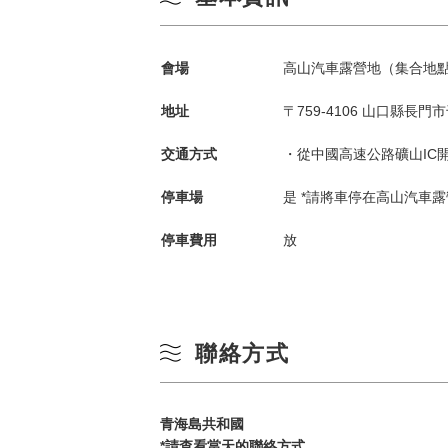
會場
高山汽車露營地（集合地
地址
〒759-4106 山口縣長門市
交通方式
・從中國高速公路礦山IC開
停車場
是 *請將車停在高山汽車
依季節搜尋
by Season
停車費用
放
春季
一
聯絡方式
夏季
3
秋季
青海島共和國
*請查看當天的聯絡方式