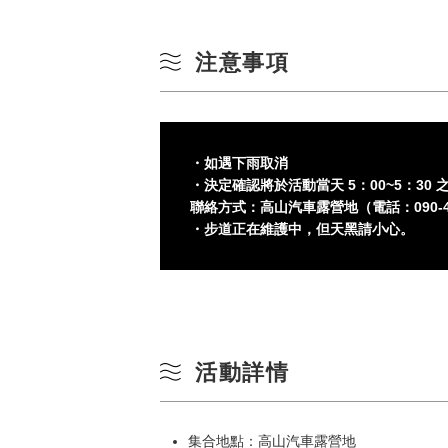
注意事項
・如遇下雨取消
・決定確認將於活動當天 5：00~5：30 
聯絡方式：高山汽車露營地（電話：090-469
・步道正在維護中，但天黑請小心。
活動詳情
集合地點：高山汽車露營地