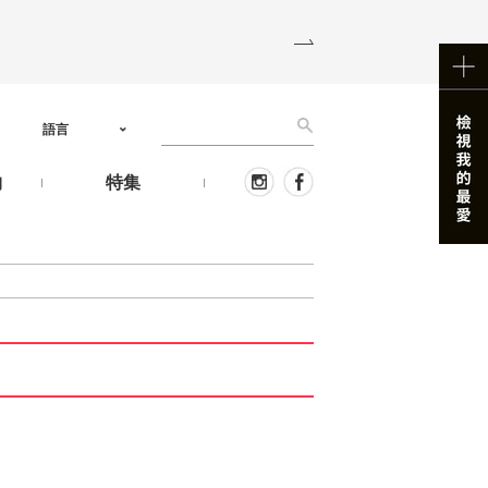
語言
物
特集