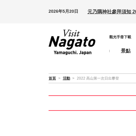
2026年5月20日
元乃隅神社參拜須知 20
觀光手冊下載
景點
首頁
>
活動
>
2022 高山第一次日出攀登