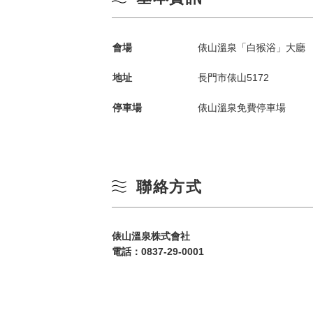
會場
俵山溫泉「白猴浴」大廳
地址
長門市俵山5172
停車場
俵山溫泉免費停車場
依季節搜尋
by Season
聯絡方式
春季
一
俵山溫泉株式會社
夏季
電話：
0837-29-0001
3
秋季