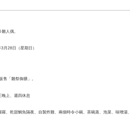
多雛人偶。
1年3月28日（星期日）
ei」販售「雛祭御膳」。
週三晚上、週四休息
婦羅、乾甜鯛魚隔夜、自製炸雞、兩個時令小碗、茶碗蒸、泡菜、味噌湯