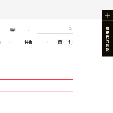
語言
物
特集