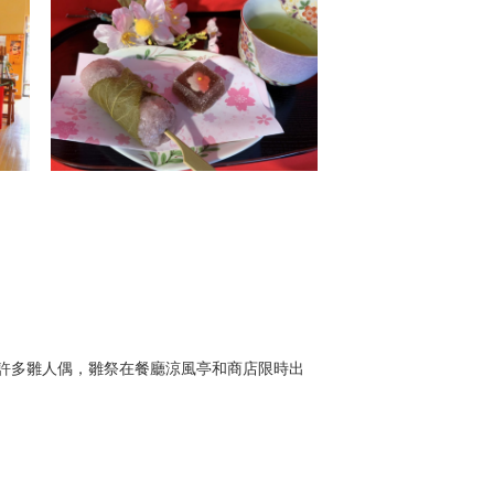
著許多雛人偶，雛祭在餐廳涼風亭和商店限時出