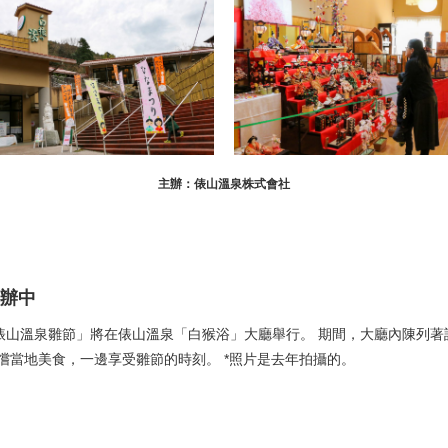
主辦：俵山溫泉株式會社
辦中
，「俵山溫泉雛節」將在俵山溫泉「白猴浴」大廳舉行。 期間，大廳內陳列
嚐當地美食，一邊享受雛節的時刻。 *照片是去年拍攝的。