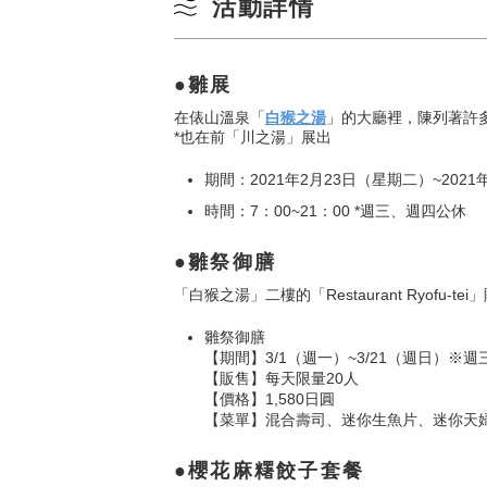
活動詳情
雛展
在俵山溫泉「
白猴之湯
」的大廳裡，陳列著許
*也在前「川之湯」展出
期間：2021年2月23日（星期二）~202
時間：7：00~21：00 *週三、週四公休
雛祭御膳
「白猴之湯」二樓的「Restaurant Ryofu-t
雛祭御膳
【期間】3/1（週一）~3/21（週日）※
【販售】每天限量20人
【價格】1,580日圓
【菜單】混合壽司、迷你生魚片、迷你天
櫻花麻糬餃子套餐