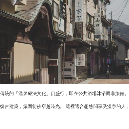
傳統的「溫泉療法文化」仍盛行，即在公共浴場沐浴而非旅館。
復古建築，氛圍彷彿穿越時光。 這裡適合想悠閒享受溫泉的人