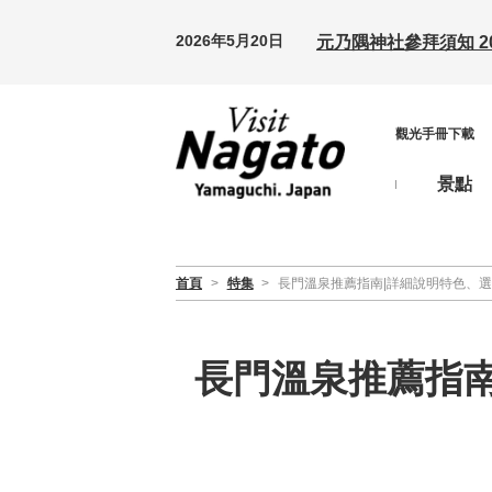
2026年5月20日
元乃隅神社參拜須知 20
觀光手冊下載
景點
首頁
>
特集
>
長門溫泉推薦指南|詳細說明特色、
長門溫泉推薦指