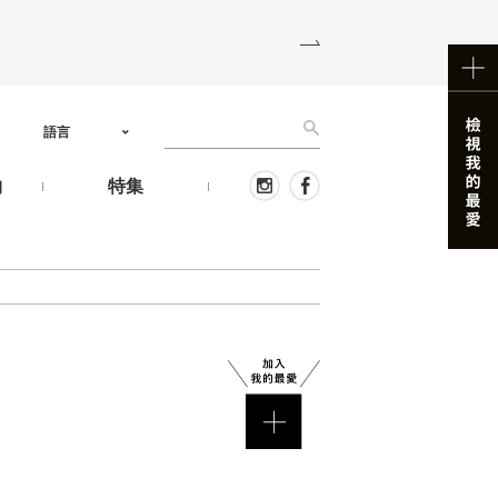
語言
物
特集