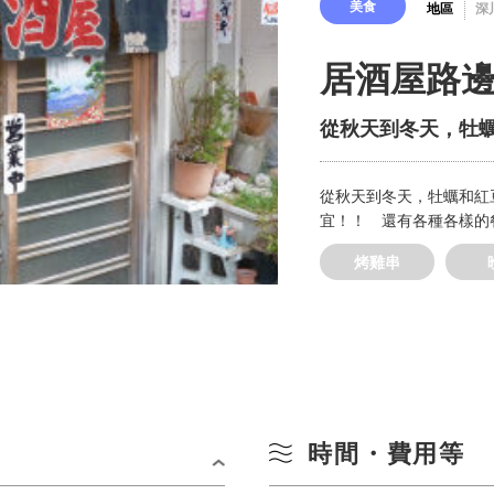
美食
地區
深
居酒屋路
從秋天到冬天，牡蠣
從秋天到冬天，牡蠣和紅豆
宜！！ 還有各種各樣的餐
烤雞串
時間・費用等