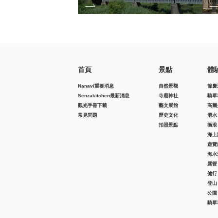
首頁
景點
體
Nanavi重要消息
自然景觀
節慶
Senzakitchen最新消息
寺廟神社
騎單
觀光手冊下載
藝文展館
高爾
常見問題
歷史文化
潛水
拍照景點
衝浪
海上
遊覽
海水
露營
健行
登山
公園
騎單