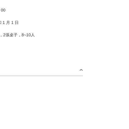
：00
和 1 月 1 日
，2張桌子，8~10人