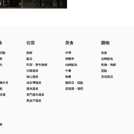
驗
住宿
美食
購物
活動
旅館
外帶
魚板
車
飯店
烤雞串
仙崎魷魚
夫
民宿・青年旅館
仙崎魷魚
乾物・海鮮
日歸溫泉
午餐
甜點
俵山溫泉
晚餐
其他商店
獨木舟
油谷灣溫泉
咖啡店・甜點
船
湯免溫泉
居酒屋・酒吧
浴場
長門湯本溫泉
黃波戶溫泉
車