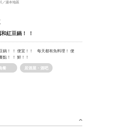
川／湯本地區
邊
和紅豆鍋！ ！
鍋！ ！ 便宜！！ 每天都有魚料理！ 便
點！ ！ 鮮！！
晚餐
居酒屋・酒吧