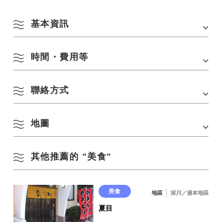
基本資訊
時間・費用等
地址
長門市東深川933-3
電話
0837-22-1242
聯絡方式
營業時間
18:00〜23:30
交通方式
・從JR山陰本線長門市站步行5分鐘
・從長門市站巴士站步行5分鐘
休息日
不定期
・從中國高速公路美祢IC開車40分鐘
地圖
渚（夜總會）
座位數
20人
電話：
0837-22-1242
其他推薦的 "美食"
在 Google 地圖上查看
美食
地區
深川／湯本地區
夏目