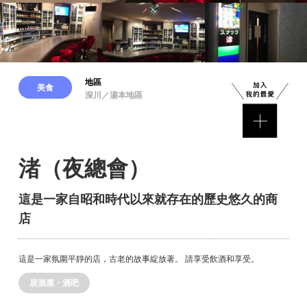
地區
美食
深川／湯本地區
渚（夜總會）
這是一家自昭和時代以來就存在的歷史悠久的商
店
這是一家氛圍平靜的店，古老的故事綻放著。 請享受飲酒和享受。
居酒屋・酒吧