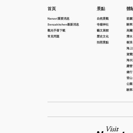
首頁
景點
體
Nanavi重要消息
自然景觀
節慶
Senzakitchen最新消息
寺廟神社
騎單
觀光手冊下載
藝文展館
高爾
常見問題
歷史文化
潛水
拍照景點
衝浪
海上
遊覽
海水
露營
健行
登山
公園
騎單