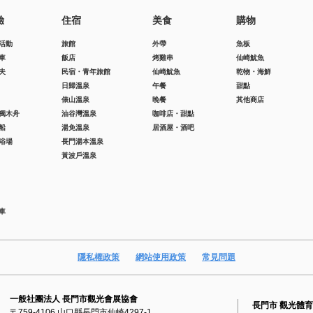
驗
住宿
美食
購物
活動
旅館
外帶
魚板
車
飯店
烤雞串
仙崎魷魚
夫
民宿・青年旅館
仙崎魷魚
乾物・海鮮
日歸溫泉
午餐
甜點
俵山溫泉
晚餐
其他商店
獨木舟
油谷灣溫泉
咖啡店・甜點
船
湯免溫泉
居酒屋・酒吧
浴場
長門湯本溫泉
黃波戶溫泉
車
隱私權政策
網站使用政策
常見問題
一般社團法人 長門市觀光會展協會
長門市 觀光體
〒759-4106 山口縣長門市仙崎4297-1