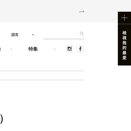
語言
物
特集
6）