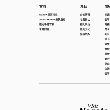
首頁
景點
體
Nanavi重要消息
自然景觀
節慶
Senzakitchen最新消息
寺廟神社
騎單
觀光手冊下載
藝文展館
高爾
常見問題
歷史文化
潛水
拍照景點
衝浪
海上
遊覽
海水
露營
健行
登山
公園
騎單