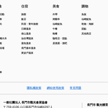
驗
住宿
美食
購物
活動
旅館
外帶
魚板
車
飯店
烤雞串
仙崎魷魚
夫
民宿・青年旅館
仙崎魷魚
乾物・海鮮
日歸溫泉
午餐
甜點
俵山溫泉
晚餐
其他商店
獨木舟
油谷灣溫泉
咖啡店・甜點
船
湯免溫泉
居酒屋・酒吧
浴場
長門湯本溫泉
黃波戶溫泉
車
隱私權政策
網站使用政策
常見問題
一般社團法人 長門市觀光會展協會
長門市 觀光體
〒759-4106 山口縣長門市仙崎4297-1