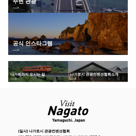
주변 관광
공식 인스타그램
나가토까지 오시는 길
나가토시 관광컨벤션협회
소개
(일사) 나가토시 관광컨벤션협회