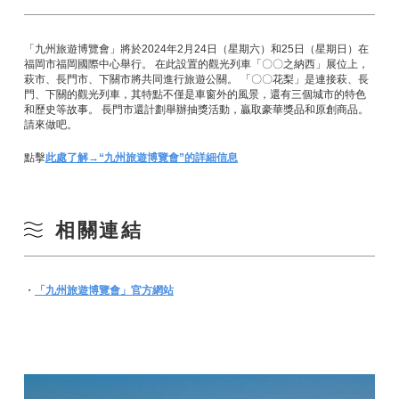
「九州旅遊博覽會」將於2024年2月24日（星期六）和25日（星期日）在
福岡市福岡國際中心舉行。 在此設置的觀光列車「〇〇之納西」展位上，
萩市、長門市、下關市將共同進行旅遊公關。 「〇〇花梨」是連接萩、長
門、下關的觀光列車，其特點不僅是車窗外的風景，還有三個城市的特色
和歷史等故事。 長門市還計劃舉辦抽獎活動，贏取豪華獎品和原創商品。
請來做吧。
點擊
此處了解→“九州旅遊博覽會”的詳細信息
相關連結
・
「九州旅遊博覽會」官方網站