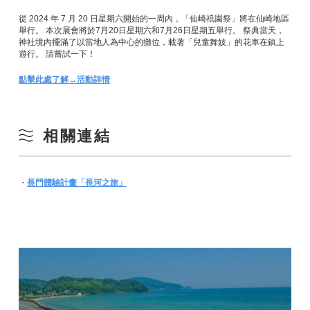
從 2024 年 7 月 20 日星期六開始的一周內，「仙崎祇園祭」將在仙崎地區
舉行。 本次展會將於7月20日星期六和7月26日星期五舉行。 祭典當天，
神社境內擺滿了以當地人為中心的攤位，載著「兒童舞妓」的花車在鎮上
遊行。 請嘗試一下！
點擊此處了解→活動詳情
相關連結
・
長門體驗計畫「長河之旅」