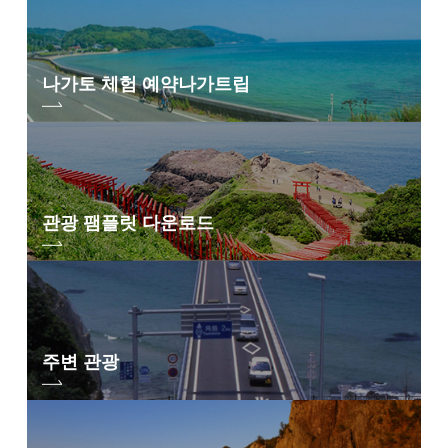
나가토 체험 예약
나가트립
관광 팸플릿 다운로드
주변 관광