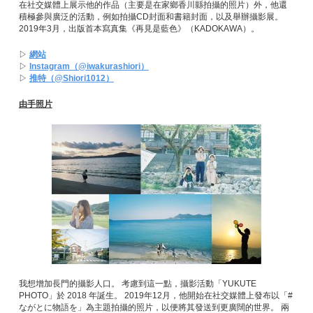
在社交媒體上展示他的作品（主要是在家鄉香川縣拍攝的照片）外，他還
積極參與廣泛的活動，例如拍攝CD封面和書籍封面，以及舉辦攝影展。
2019年3月，出版首本寫真集《再見是藍色》（KADOKAWA）。
▷
網站
▷
Instagram（@iwakurashiori）
▷
推特（@Shiori1012）
由手照片
我想增加長門的攝影人口。 考慮到這一點，攝影活動「YUKUTE
PHOTO」於 2018 年誕生。 2019年12月，他開始在社交媒體上發布以「#
ながとに物語を」為主題拍攝的照片，以便將其發送到更廣闊的世界。 兩