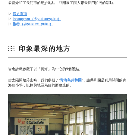
者都介紹了長門市的絕妙地點，並開展了讓人想去長門拍照的活動。
▷
官方頁面
▷
Instagram（@yukuteyuku）
▷
推特（@yukute_yuku）
印象最深的地方
岩倉詩織參觀了以「長海」為中心的9個景點。
當太陽開始落山時，我們參觀了“
青海島共和國
”，該共和國是利用關閉的青
海島小學，以振興地區為目的而建造的。