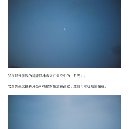
我在那裡發現的是靜靜地矗立在天空中的「月亮」。
岩倉先生試圖將月亮和拍攝對象放在高處，並儘可能從底部拍攝。