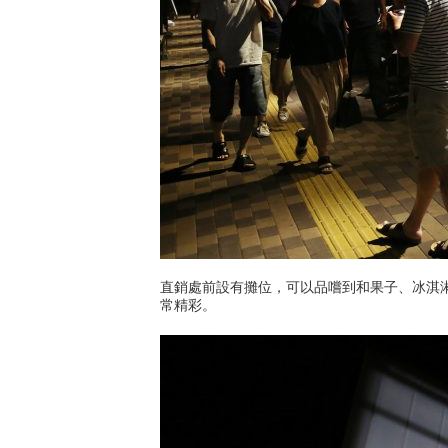
直銷處前設有攤位，可以品嚐到和果子、冰淇淋、
常精彩。