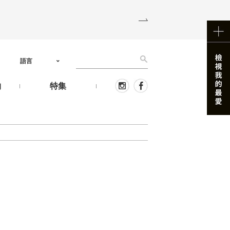
語言
物
特集