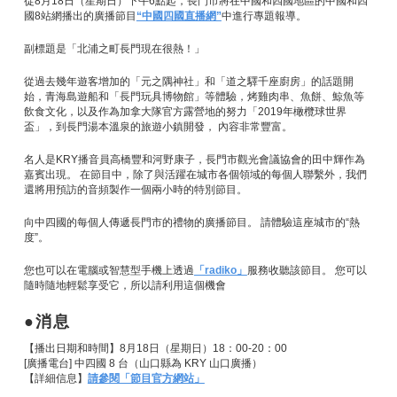
從8月18日（星期日）下午6點起，長門市將在中國和四國地區的中國和四
國8站網播出的廣播節目
“中國四國直播網”
中進行專題報導。
副標題是「北浦之町長門現在很熱！」
從過去幾年遊客增加的「元之隅神社」和「道之驛千座廚房」的話題開
始，青海島遊船和「長門玩具博物館」等體驗，烤雞肉串、魚餅、鯨魚等
飲食文化，以及作為加拿大隊官方露營地的努力「2019年橄欖球世界
盃」，到長門湯本溫泉的旅遊小鎮開發， 內容非常豐富。
名人是KRY播音員高橋豐和河野康子，長門市觀光會議協會的田中輝作為
嘉賓出現。 在節目中，除了與活躍在城市各個領域的每個人聯繫外，我們
還將用預訪的音頻製作一個兩小時的特別節目。
向中四國的每個人傳遞長門市的禮物的廣播節目。 請體驗這座城市的“熱
度”。
您也可以在電腦或智慧型手機上透過
「radiko」
服務收聽該節目。 您可以
隨時隨地輕鬆享受它，所以請利用這個機會
消息
【播出日期和時間】8月18日（星期日）18：00-20：00
[廣播電台] 中四國 8 台（山口縣為 KRY 山口廣播）
【詳細信息】
請參閱「節目官方網站」