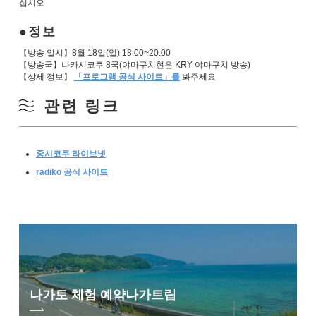
십시오
정보
【방송 일시】8월 18일(일) 18:00~20:00
【방송국】나카시코쿠 8국(야마구치현은 KRY 야마구치 방송)
【상세 정보】
「프로그램 공식 사이트」를
봐주세요
관련 링크
중시코쿠 라이브넷
radiko 공식 사이트
나가토 체험 예약
나가트립