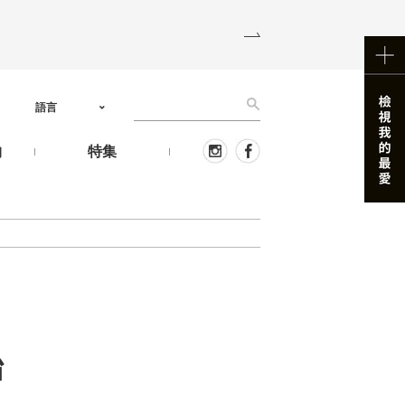
語言
物
特集
始