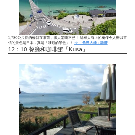
1,780公尺長的橋就在眼前，讓人驚嘆不已！ 翡翠大海上的橋樑令人難以置
信的景色是日本，真是「壯觀的景色」！
⇒ 「角島大橋」詳情
12：10 餐廳和咖啡館「Kusa」