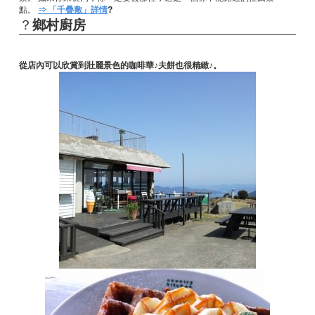
點。
⇒ 「千疊敷」詳情
?
？
鄉村廚房
從店內可以欣賞到壯麗景色的咖啡華♪夫餅也很精緻♪。