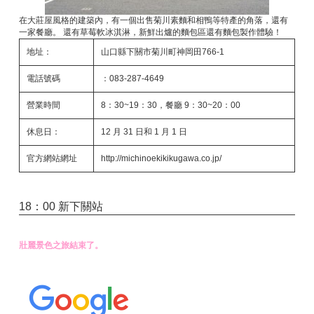
在大莊屋風格的建築內，有一個出售菊川素麵和相鴨等特產的角落，還有
一家餐廳。 還有草莓軟冰淇淋，新鮮出爐的麵包區還有麵包製作體驗！
地址：
山口縣下關市菊川町神岡田766-1
電話號碼
：083-287-4649
營業時間
8：30~19：30，餐廳 9：30~20：00
休息日：
12 月 31 日和 1 月 1 日
官方網站網址
http://michinoekikikugawa.co.jp/
18：00 新下關站
壯麗景色之旅結束了。