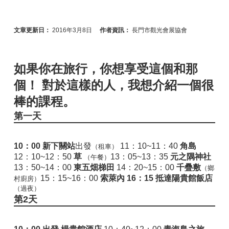
文章更新日：
2016年3月8日
作者資訊：
長門市觀光會展協會
如果你在旅行，你想享受這個和那
個！ 對於這樣的人，我想介紹一個很
棒的課程。
第一
天
10：00
新下關站
出發
11：10~11：40
角島
（租車）
12：10~12：50
草
13：05~13：35
元之隅神社
（午餐）
13：50~14：00
東五畑梯田
14：20~15：00
千疊敷
（鄉
15：15~16：00
索萊內
16：15 抵達陽貴館飯店
村廚房）
（過夜）
第2
天