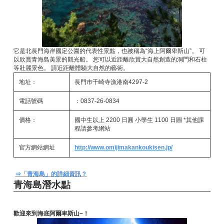
它是北長門海岸國定公園的代表性景點，也被稱為“海上阿爾卑斯山”。 可
以欣賞青海島美景的觀光船。 您可以近距離欣賞大自然創造的洞門和石柱
等壯麗景色。 請近距離體驗大自然的藝術。
地址：
長門市千崎寺漁港南4297-2
電話號碼
：0837-26-0834
價格：
國中生以上 2200 日圓 小學生 1100 日圓 *其他課
程請參考網站
官方網站網址
http://www.omijimakankoukisen.jp/
⇒「青海島」的詳細資訊？
青海島潛水點
歡迎來到海底阿爾卑斯山~！