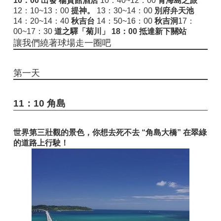
10：00 出發
楊貴館酒店
10：40~12：00
青海島之旅
12：10~13：00
提神。
13：30~14：00
別府弁天池
14：20~14：40
秋吉台
14：50~16：00
秋吉洞
17：
00~17：30
道之驛「菊川」
18：00 抵達新下關站
讓我們繞著球場走一圈吧
第一天
11：10 角島
世界第三壯觀的景色，你想去死不去 “角島大橋”
在翠綠
的道路上行駛！