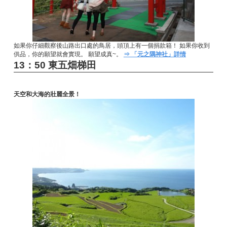
如果你仔細觀察後山路出口處的鳥居，頭頂上有一個捐款箱！ 如果你收到
供品，你的願望就會實現。 願望成真~。
⇒ 「元之隅神社」詳情
13：50 東五畑梯田
天空和大海的壯麗全景！