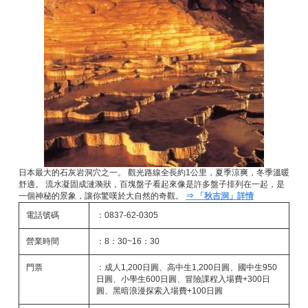
日本最大的石灰岩洞穴之一。 觀光路線全長約1公里，夏季涼爽，冬季溫暖
舒適。 流水凝固成漣漪狀，百塊盤子看起來像是許多盤子排列在一起，是
一個神秘的景象，讓你驚嘆於大自然的奇觀。
⇒ 「秋吉洞」詳情
電話號碼
：0837-62-0305
營業時間
：8：30~16：30
門票
：成人1,200日圓、高中生1,200日圓、國中生950
日圓、小學生600日圓、冒險課程入場費+300日
圓、黑暗浪漫探索入場費+100日圓