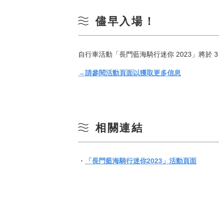
儘早入場！
自行車活動「長門藍海騎行迷你 2023」將於
→請參閱活動頁面以獲取更多信息
相關連結
・
「長門藍海騎行迷你2023」活動頁面