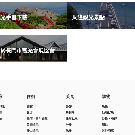
觀光手冊下載
周邊觀光景點
關於長門市觀光會展協會
驗
住宿
美食
購物
活動
旅館
外帶
魚板
車
飯店
烤雞串
仙崎魷魚
夫
民宿・青年旅館
仙崎魷魚
乾物・海鮮
日歸溫泉
午餐
甜點
俵山溫泉
晚餐
其他商店