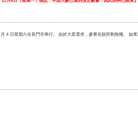
【2月6日（星期一）後記：申請人數已達到恆定數量，因此招聘已結束
 3 月 4 日星期六在長門市舉行。 由於大眾需求，參賽名額所剩無幾。 