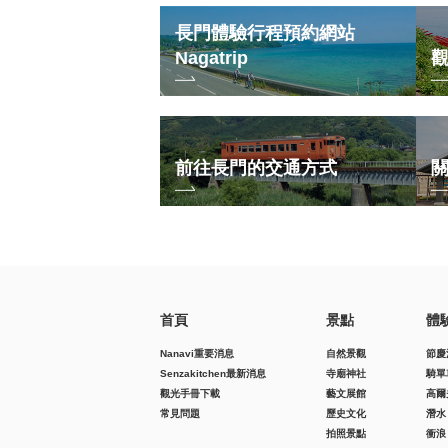
長門體驗行程預約網站
Nagatrip
前往長門的交通方式
首頁
景點
體
Nanavi重要消息
自然景觀
節慶
Senzakitchen最新消息
寺廟神社
騎單
觀光手冊下載
藝文展館
高爾
常見問題
歷史文化
潛水
拍照景點
衝浪