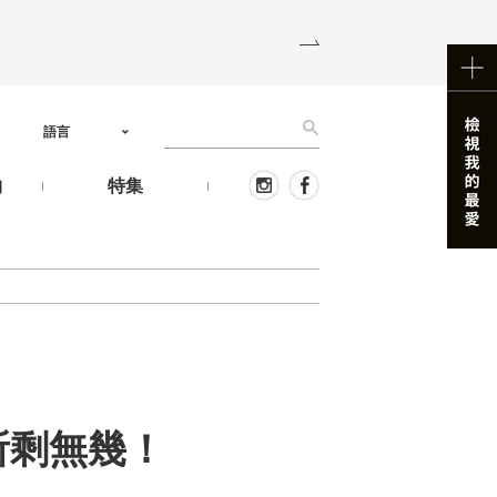
語言
物
特集
額所剩無幾！