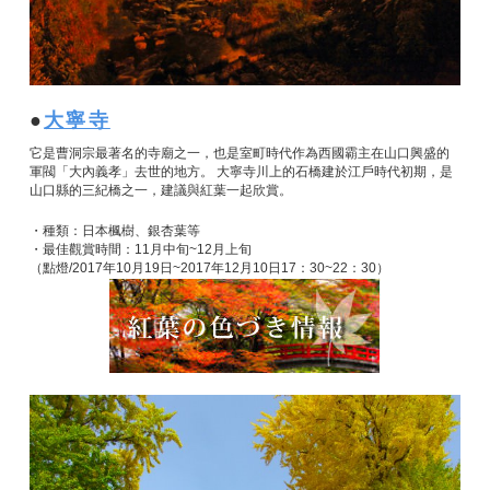
大寧寺
它是曹洞宗最著名的寺廟之一，也是室町時代作為西國霸主在山口興盛的
軍閥「大內義孝」去世的地方。 大寧寺川上的石橋建於江戶時代初期，是
山口縣的三紀橋之一，建議與紅葉一起欣賞。
・種類：日本楓樹、銀杏葉等
・最佳觀賞時間：11月中旬~12月上旬
（點燈/2017年10月19日~2017年12月10日17：30~22：30）