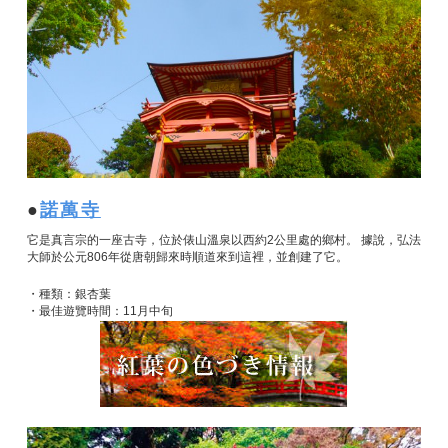
諾萬寺
它是真言宗的一座古寺，位於俵山溫泉以西約2公里處的鄉村。 據說，弘法
大師於公元806年從唐朝歸來時順道來到這裡，並創建了它。
・種類：銀杏葉
・最佳遊覽時間：11月中旬