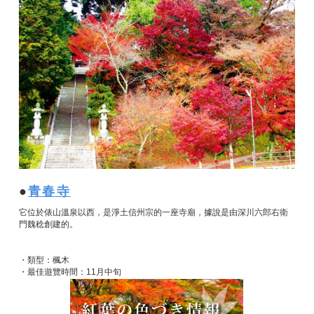
青春寺
它位於俵山溫泉以西，是淨土信州宗的一座寺廟，據說是由深川六郎右衛
門魏稔創建的。
・類型：楓木
・最佳遊覽時間：11月中旬