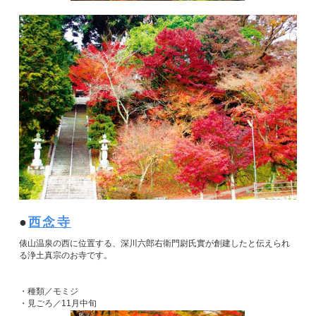
西念寺
俵山温泉の西に位置する、深川六郎右衛門尉氏實が創建したと伝えられ
る浄土真宗のお寺です。
・種類／モミジ
・見ごろ／11月中旬