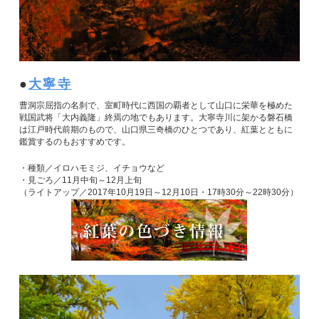
大寧寺
曹洞宗屈指の名刹で、室町時代に西国の覇者として山口に栄華を極めた
戦国武将「大内義隆」終焉の地でもあります。大寧寺川に架かる磐石橋
は江戸時代前期のもので、山口県三奇橋のひとつであり、紅葉とともに
鑑賞するのもおすすめです。
・種類／イロハモミジ、イチョウなど
・見ごろ／11月中旬～12月上旬
（ライトアップ／2017年10月19日～12月10日・17時30分～22時30分）