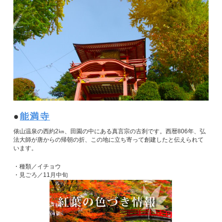
能満寺
俵山温泉の西約2㎞、田園の中にある真言宗の古刹です。西暦806年、弘
法大師が唐からの帰朝の折、この地に立ち寄って創建したと伝えられて
います。
・種類／イチョウ
・見ごろ／11月中旬