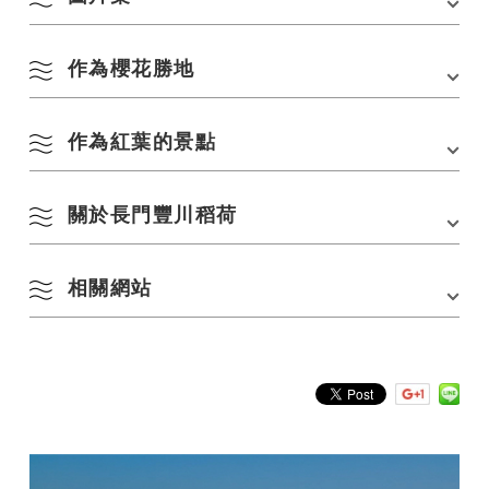
停車場
80 個單位
在 Google 地圖上查看
停車費用
放
作為櫻花勝地
■攝影：Koichi（@Kfish1882）（合作：NICO STOP）
作為紅葉的景點
・種類及數量：染井吉野、八重櫻、垂枝櫻等約120棵）
・最佳遊覽時間：3月下旬至4月上旬
關於長門豐川稻荷
・種類：約120株楓樹、銀杏葉等
・最佳觀賞時間：11月中旬~12月上旬
▽櫻花燈飾
・期間：3月下旬~4月上旬
相關網站
・點燈時間：18：00~22：00左右（天黑自動開啟）
大寧寺
■櫻花季