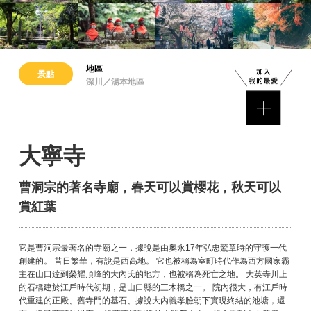
地區
景點
深川／湯本地區
大寧寺
曹洞宗的著名寺廟，春天可以賞櫻花，秋天可以
賞紅葉
它是曹洞宗最著名的寺廟之一，據說是由奧永17年弘忠鷲章時的守護一代
創建的。 昔日繁華，有說是西高地。 它也被稱為室町時代作為西方國家霸
主在山口達到榮耀頂峰的大內氏的地方，也被稱為死亡之地。 大英寺川上
的石橋建於江戶時代初期，是山口縣的三木橋之一。 院內很大，有江戶時
代重建的正殿、舊寺門的基石、據說大內義孝臉朝下實現終結的池塘，還