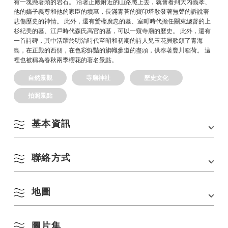
有一塊懸著頭的岩石。 沿著正殿附近的山路爬上去，就會看到大內義孝、
他的嫡子義尊和他的家臣的墳墓，長滿青苔的寶印塔散發著無聲的訴說著
悲傷歷史的神情。 此外，還有鷲樫廣忠的墓、室町時代擔任關東總督的上
杉紀美的墓、江戶時代森氏高官的墓，可以一窺寺廟的歷史。 此外，還有
一首詩碑，其中活躍於明治時代至昭和初期的詩人兒玉花貝歌頌了青海
島，在正殿的西側，在色彩鮮豔的旗幟參道的盡頭，供奉著豐川稻荷。 這
裡也被稱為春秋兩季櫻花的著名景點。
自然景觀
寺廟神社
歷史文化
拍照景點
基本資訊
聯絡方式
地址
〒759-4103 山口縣長門市深川湯本1074
電話
0837-25-3469
地圖
電話：
0837-25-3469
交通方式
・從JR礦山線「長門湯本站」步行約15分鐘
・從中國自動車道「礦山IC」步行約35分鐘
圖片集