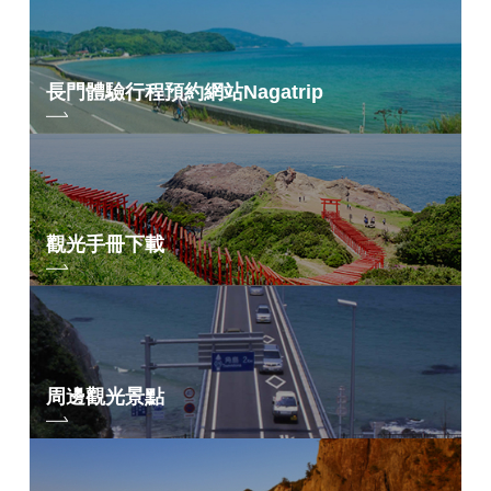
長門體驗行程預約網站
Nagatrip
如果您在交出訪客特典新奇物品時配合問卷調查或參與以下指定內容之
觀光手冊下載
一，您可以選擇“岩倉詩織精選明信片套裝”或“透明書籤”。 參加兩者的人將
同時獲得兩者。
*內容可能會發生變化。
*指定內容因各會場而異
長門市觀光資訊中心YUKUTE的自行車租賃（不可預約）
⇒ 請在接待處告訴我們您正在參觀巡迴展覽。
周邊觀光景點
參加展覽期間舉辦的長門體驗計畫「
長河之旅
」
⇒請在預訂時在備註欄中註明“參觀巡迴攝影展”
登上青海島觀光輪船
請出示您的⇒乘票存根