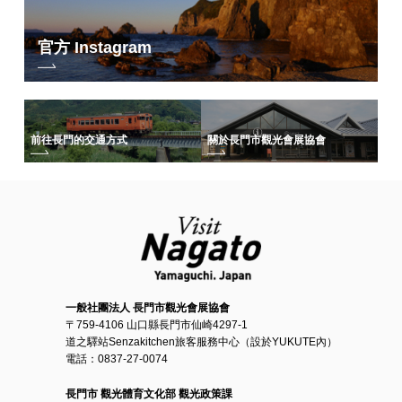
【僅限雨天】在道之驛千座廚房購物滿1,000日圓（含稅）以上
⇒請在參觀當天出示購物收據
官方 Instagram
住宿特權/參觀所有旅遊攝影展特權
前往長門的交通方式
關於長門市觀光會展協會
期間入住長門市並參觀全巡迴攝影展的人將獲得岩倉詩織精選的「手提
一般社團法人 長門市觀光會展協會
袋」。
〒759-4106 山口縣長門市仙崎4297-1
道之驛站Senzakitchen旅客服務中心（設於YUKUTE內）
出示您在此期間曾在該市逗留的證明（預訂畫面、收據等）
*每節可用
電話：0837-27-0074
1>~7>參觀完後
交新時贈送巡迴攝影展明信片
長門市 觀光體育文化部 觀光政策課