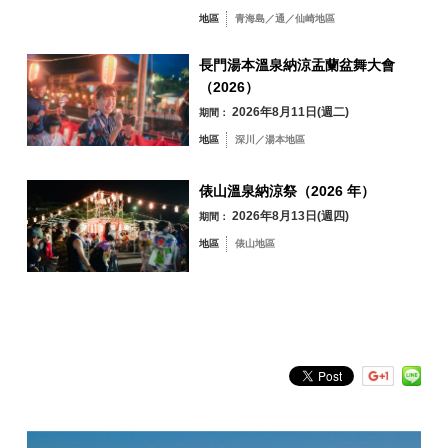
深川／湯本地區
地區
青海島／通／仙崎地區
長門市觀光資訊中心 YUKUTE
地址：山口縣長門市千崎4297-1 道之驛千座廚房
1> 早晨ver.
俵山地區
長門湯本溫泉納涼盂蘭盆舞大會
岩倉詩織的拍攝
如果您向櫃檯工作人員出示“展示會場的照片”和“官方 SNS 帳戶關注屏
（2026）
幕”，您將收到兩張從展覽照片中選出的“明信片”。
▽大日飛防波堤
2026年8月11日(週二)
期間：
*每個會場的明信片都不同。
地區
深川／湯本地區
依關鍵字搜尋
by Freeword
調查合作福利/指定內容參與福利
俵山溫泉納涼祭（2026 年）
2026年8月13日(週四)
期間：
地區
俵山地區
▽縣道283號線沿線
1> 早晨ver.