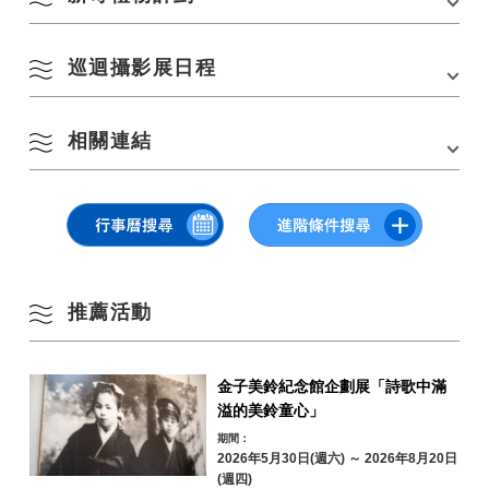
3
4
5
6
7
8
9
夏季
巡迴攝影展日程
在巡迴攝影展中，攝影師岩倉詩織將使用「長門攝影之旅」中拍攝的照片
10
11
12
13
14
15
16
準備新奇作品。 請注意，禮物的內容會因場地而異。
秋季
*每個新奇物品，每人最多可購買一件
17
18
19
20
21
22
23
相關連結
*新奇商品售完即止。
冬季
送貨地點
24
25
26
27
28
29
30
NICO STOP發表文章/攝影師岩倉詩織在山口縣長門市的美麗海岸線 –
長門市觀光資訊中心 YUKUTE資訊櫃檯
本次攝影展將於 2021 年 2 月舉辦，作為尼康日本影像有限公司運營的攝
尋找「長門藍」與光的電影之旅
地址：長門市千崎4297-1，道之驛Senza Kitchen內
31
影生活方式網路雜誌「
NICO STOP」
和長門市攝影計畫「
YUKUTE
七平發表文章/攝影師岩倉詩織的長門攝影之旅
PHOTO」
的一部分。作為合作項目，攝影師岩倉詩織將展出他遊覽長門市
依地區搜尋
訪客特權
by Area
時拍攝的照片。期間，還將舉辦用岩倉詩織的照片製作的新奇禮物項目。
七火發表文章/攝影師岩倉詩織的長門攝影之旅
« 7 月
9 月 »
請藉此機會看看從岩倉先生的角度拍攝的“長門”。
物
推薦活動
NICO STOP Article
展出了包括未公開照片在內的 12 件商品。 可以看到我
欲了解更多信息，請轉到“查看頁面”
在長門攝影之旅第一天早上參觀的「
青海島
」拍攝的照片。
有關該項目的更多信息，請參閱“
攝影師岩倉詩織的長門攝影之旅
”。
金子美鈴紀念館企劃展「詩歌中滿
再
青海島／通／仙
溢的美鈴童心」
崎地區
4月29日（星期四）~6月30日（星期三）9：00~18：00
期間：
2026年5月30日(週六) ～ 2026年8月20日
油谷／日置地區
三隅地區
欲了解更多信息，請參閱“
”旅行攝影展攝影師岩倉詩織的長門攝影之旅
放
(週四)
“的通知