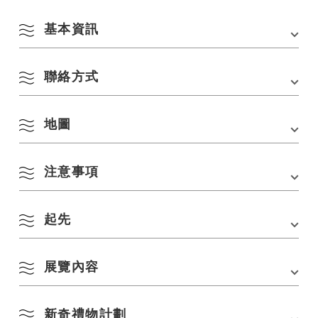
基本資訊
聯絡方式
會場
長門市觀光資訊中心 YUKUTE
地址
山口縣長門市千崎4297-1 道之驛千座廚房
地圖
長門市觀光會議協會
交通方式
■從JR山陰本線「長俊站」搭乘計程車約10分鐘
電話：
0837-27-0074
■從中國自動車道「Mine IC」搭乘計程車約45分鐘
注意事項
停車場
道之驛 Senza 廚房停車場
在 Google 地圖上查看
8 月
起先
依季節搜尋
by Season
[關於傳染病對策]
・請配戴口罩
一
二
三
四
五
六
日
展覽內容
・請配合各會場準備的傳染病對策。
1
2
春季
新奇禮物計劃