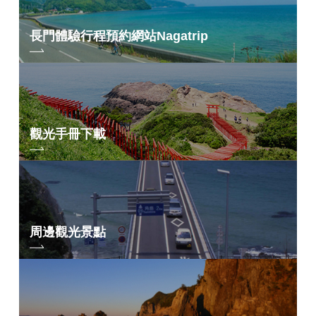
依地區搜尋
by Area
« 7 月
9 月 »
長門體驗行程預約網站
Nagatrip
青海島／通／仙
崎地區
油谷／日置地區
三隅地區
觀光手冊下載
深川／湯本地區
俵山地區
周邊觀光景點
依關鍵字搜尋
by Freeword