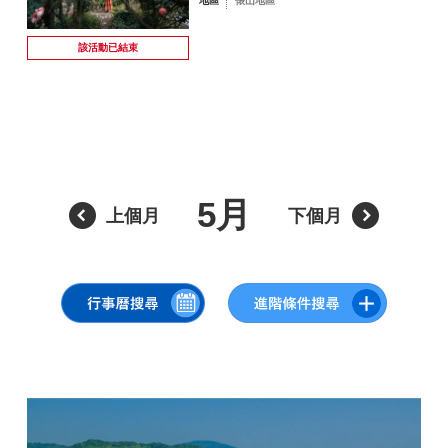
地區
俵山地區
8 月
該活動已
結束
依季節搜尋
by Season
一
二
三
四
五
六
日
1
2
春季
5月
上個月
下個月
3
4
5
6
7
8
9
夏季
10
11
12
13
14
15
16
秋季
17
18
19
20
21
22
23
冬季
24
25
26
27
28
29
30
31