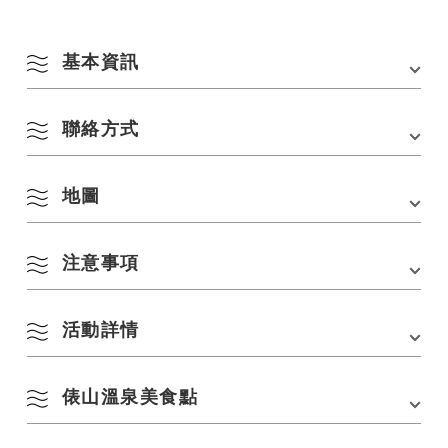
基本資訊
聯絡方式
會場
【出發地點/目標】長門市俵山溫泉湯町停車場（熊
野神社旁）
地址
〒759-4211 山口縣長門市俵山5069
地圖
俵山溫泉美食步行執行委員會（秘書處：SD-WORLD Co.， Ltd.）
〒759-4211 山口縣長門市俵山5069
交通方式
■開車前來的旅客，
電話：
0837-29-5000
從峰IC出發40分鐘
8 月
Email：info@sd-world.jp
注意事項
，從下關IC出發50分鐘
在 Google 地圖上查看
■電車/巴士
依季節搜尋
by Season
、JR山陽新幹線、從新山口站開車70分鐘
活動詳情
、從JR山陽新幹線、新下關站開車70分鐘
一
二
三
四
五
六
日
■關於電暈感染預防措施（可能會不時審查）
、從JR美祢線長門湯本站搭乘巴士約16分鐘
1
2
俵山溫泉美食點
官方活動頁面
[主辦單位]
■從飛機
春季
・我們正在努力管理我們所提供的食物和場所的衛生，管理參
和山口宇部機場高速公路開車80分鐘。 從「礦山
溫泉美食旅遊
與活動的工作人員的健康，洗手和漱口，並徹底測量體溫
IC」開車約45分鐘
3
4
5
6
7
8
9