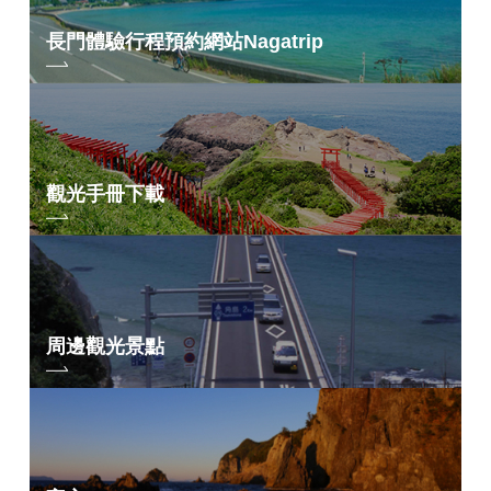
請穿著舒適的衣服和鞋子
請自備帽子、雨具、適合您的飲料、泡溫泉時的毛巾等。
長門體驗行程預約網站
Nagatrip
*多個美食點均提供飲品
參加費
3,500日圓（國中生以上）
2,000日圓（小學生）
觀光手冊下載
申請方法【滿堂謝謝】
時
泡
9月10日（星期四）9：30~11月8日（星期日）23：
59
步行後，我們去了俵山溫泉。 在終點線，您將獲得一張溫泉券，您可以在
“城鎮浴場”或“白猴浴場”免費入浴。
道
請從「
PassMarket
」網站預訂
周邊觀光景點
俵山溫泉的特色
據說是“風濕病名湯”，對治療內科疾病有療效。
奧秘在於，源水溶解了豐富的“氫氣”，具有極強的“還原力”。 近年來，
住宿資訊
人們發現其長期耐用性在於其長期動力。
溫泉的PH值為9.9以上。 當你洗澡時，你可以感受到從滑到滑的變
俵山溫泉株式會社
化，此外，熱水就像滲透到身體內部一樣舒適，即使你不是溫泉狂熱
電話：0837-29-0001
者也無法抗拒。
*請至少提前一週預訂。
請享受對風濕病和其他內部系統有效的“鎮溫泉”、對皮膚病有效的“白