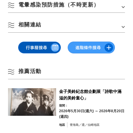
・我們將戴口罩應對
電暈感染預防措施（不時更新）
過
「
【6th】溫泉美食漫步長門俵山溫泉
」
夏季
[對所有參與者的要求]
停車場
俵山溫泉第二停車場：100
・請配合洗手、漱口、戴口罩
10
11
12
13
14
15
16
俵山溫泉至今仍繼承著老式溫泉護理文化。 穿過溫泉小鎮後，放鬆心情，
輛 *如果旅館有停車場，請優先
再
・活動當天，我們可能會檢查您的健康狀況，例如測量體溫。
欣賞鄉村的原始風光，周圍環繞著寧靜的稻田和小山。
秋季
相關連結
保證人
*根據情況，我們可能會拒絕參加（如果您身體不適，請不要參
停車費用
放
2020年11月14日（星期六）10：00~15：00
17
18
19
20
21
22
23
加）
霧鬣山頂的壯觀觀景台、噴湧而出的泉水、終極能量點「日本第一魔羅觀
*風雨無阻（如遇惡劣天氣取消）
我們正在努力管理我們所提供的食物和場所的衛生，管理參與活動的
音」等有很多值得一看的地方！
・請使用已安裝的洗手液。
工作人員的健康，洗手和漱口，並徹底監測溫度
冬季
・為避免用餐區擁擠，您可能需要等待才能進入用餐地點
實作細節
【2019.11.9 活動】第5屆長門和俵山溫泉溫泉溫泉美食漫步（活動報
24
25
26
27
28
29
30
我們將戴口罩回應
・請配合休息並慢慢排隊。
告）
溫泉美食步行約8公里
・活動結束後2週內若感染傳染病，請立即向主辦單位報告。
【2018.11.17 活動】品嚐俵山秋天的「美食漫步」（活動報告）
對所有參與者的要求
31
開始時間範圍 （1） 10：00~
【2018.6.16 活動】俵山溫泉的參觀、飲食、使用（活動報告）
依地區搜尋
請配合洗手、漱口、戴口罩。
by Area
推薦活動
開始時間 （2） 10：20~
[官方]溫泉美食漫步（俵山活動頁面）
« 7 月
9 月 »
活動當天，我們可能會檢查您的健康狀況，例如測量體溫
開始時間 （3） 10：40~
白猴浴
*根據情況，我們可能會拒絕參加（如果您身體不適，請不要參加）
開始時間 （4） 11：00~
鎮溫泉
請使用我們安裝的洗手液。
金子美鈴紀念館企劃展「詩歌中滿
開始時間 （5） 11：20~
俵山溫泉株式會社
為了避免用餐區擁擠，您可能會被要求等待才能進入用餐點
溢的美鈴童心」
青海島／通／仙
請配合休息一下，悠閒地排隊。
期間：
*開始時間為預估時間
崎地區
2026年5月30日(週六) ～ 2026年8月20日
※對於申請的人，我們將在稍後通過電子郵件向您發送起始號碼牌號碼，
活動結束後2週內若感染傳染病，請立即向主辦單位報告
(週四)
因此我們會要求您按照該號碼的順序依次開始，以避免擁堵
油谷／日置地區
三隅地區
※最終目標截止時間為15：00
地區
青海島／通／仙崎地區
*您將被要求按照自己的步調行走，但請在下午 3 點之前到達終點線。
深川／湯本地區
吃
*節奏因人而異，但大約需要3~4小時。