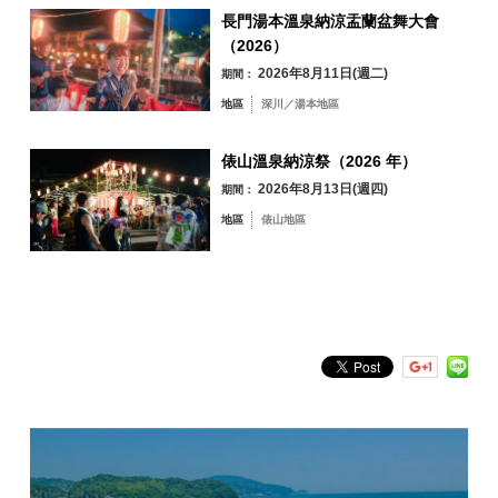
長門湯本溫泉納涼盂蘭盆舞大會
俵山地區
俵山美食著名的“野味”菜餚。 敬請期待當天驚喜的寶石菜餚會有什麼結
合格
（2026）
果！
2026年8月11日(週二)
能步行約8公里者
期間：
當然，也有當地清酒！ 請享受「獺祭」和「俵山Horebore」！ 這次，我們
不需要國籍、年齡、性別等。 能夠遵守比賽規則、禮儀和交通規則的
地區
深川／湯本地區
有豐富的當地清酒陣容。
人。 但小學生以下必須有監護人陪同，行走困難者必須有看護人陪同
*嬰兒（3歲以下）/小學生以下兒童可以一起散步，但不提供餐點。
特產俵山關東煮（雞翅、蒟蒻、蘿蔔）
依關鍵字搜尋
by Freeword
（不符合參賽資格）
俵山溫泉納涼祭（2026 年）
俵山美食盤（芝麻豆腐、熏鹿、豬肉香腸、蓮花抽繩）
本次比賽將提供包括餐點和酒水在內的飲料，因此請在申請參加時小
2026年8月13日(週四)
期間：
心
當天的驚喜菜餚
地區
俵山地區
這是一個有酒精的活動，所以如果您想喝酒，請使用公共交通工具。
木炭自助餐（烤雞肉串、香魚等）
甜點是熱柚吉和俵山梨
招聘能力
每個援助點都是俵山養生茶「野生花草茶」
100人
3 Gastro Points 提供當地清酒 當地清酒：Horebore、Misuzu、
Mukatsuku、Dassai 等。
這次，我們有豐富的當地清酒陣容。 當天享受品牌！
當天接待地點
長門市俵山溫泉湯町停車場（熊野神社旁）
*菜單目前已安排。 內容如有更改，恕不另行通知
〒759-4211 山口縣長門市俵山5069
衣物及隨身物品