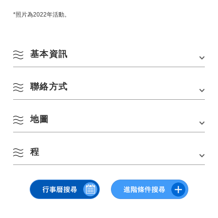
*照片為2022年活動。
基本資訊
8 月
聯絡方式
會場
甜如
依季節搜尋
by Season
地址
山口縣長門市千崎313-1
一
二
三
四
五
六
日
地圖
網站連結：
https://sweetasnagato.jp/
交通方式
■從JR礦山線長門市站步行約15分鐘
■從中國自動車道礦山IC開車約50分鐘
1
2
春季
程
停車場
和
在 Google 地圖上查看
3
4
5
6
7
8
9
停車費用
放
夏季
・9月30日（週六）13：00-21：00
10
11
12
13
14
15
16
・10月1日（週日）11：00-18：00
秋季
→詳情將不時在SWEET AS官方Instagram上更新。
17
18
19
20
21
22
23