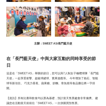
主辦：SWEET AS/長門藍天使
在「長門藍天使」中與大家互動的同時享受的節
日
這是在「SWEET AS」舉辦的節日，您可以與7人制女子橄欖球隊「長門藍
天使」一起享受射擊、超級球鏟球、賓果遊戲等。 今年增加了抱石、智能
球等新項目。 巧克力香蕉、蘋果糖、炒麵、章魚燒等食品攤位將一字排
開。
【資訊】所有比賽和飲食均以票為基礎，預計當天售票處會非常擁擠。 建
議您在活動當天前前往「SWEET AS」一次併購買預售票。