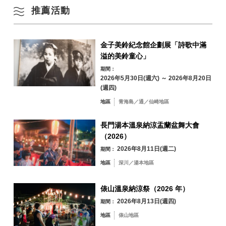
推薦活動
冬季
24
25
26
27
28
29
30
金子美鈴紀念館企劃展「詩歌中滿
31
溢的美鈴童心」
依地區搜尋
by Area
« 7 月
9 月 »
期間：
2026年5月30日(週六) ～ 2026年8月20日
(週四)
地區
青海島／通／仙崎地區
青海島／通／仙
長門湯本溫泉納涼盂蘭盆舞大會
崎地區
（2026）
油谷／日置地區
三隅地區
2026年8月11日(週二)
期間：
地區
深川／湯本地區
深川／湯本地區
俵山地區
俵山溫泉納涼祭（2026 年）
2026年8月13日(週四)
期間：
地區
俵山地區