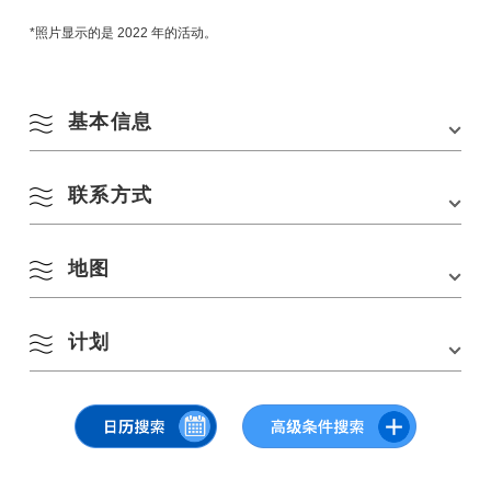
*照片显示的是 2022 年的活动。
基本信息
8 月
联系方式
会场
甜如蜜。
按季节搜索
by Season
地址
山口县长门市仙崎 313-1
一
二
三
四
五
六
日
地图
网站链接：
https://sweetasnagato.jp/
交通方式
从 JR 美祢线长门市站步行约 15 分钟。
■从中国高速公路的美祢 IC 驾车约 50 分钟。
1
2
春季
计划
停车场
存在
在 Google 地图上查看
3
4
5
6
7
8
9
停车费用
免费的
夏季
9 月 30 日星期六，13:00-21:00
10
11
12
13
14
15
16
– 10 月 1 日星期日，11:00-18:00
秋季
→ 详情将在 SWEET AS 官方 Instagram 上更新。
17
18
19
20
21
22
23