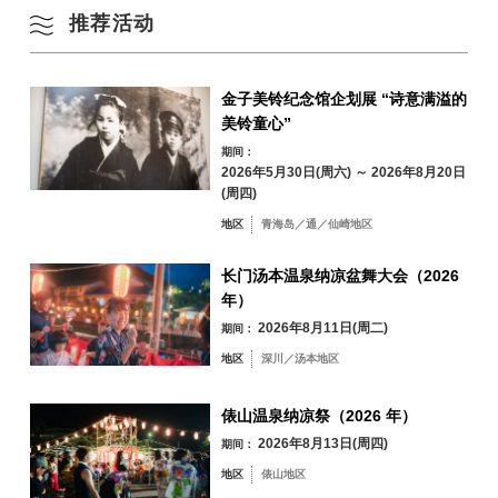
推荐活动
冬季
24
25
26
27
28
29
30
金子美铃纪念馆企划展 “诗意满溢的
31
美铃童心”
按地区搜索
by Area
« 7 月
9 月 »
期间：
2026年5月30日(周六) ～ 2026年8月20日
(周四)
地区
青海岛／通／仙崎地区
青海岛／通／仙
长门汤本温泉纳凉盆舞大会（2026
崎地区
年）
油谷／日置地区
三隅地区
2026年8月11日(周二)
期间：
地区
深川／汤本地区
深川／汤本地区
俵山地区
俵山温泉纳凉祭（2026 年）
2026年8月13日(周四)
期间：
地区
俵山地区