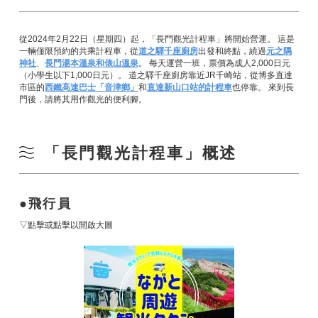
從2024年2月22日（星期四）起，「長門觀光計程車」將開始營運。 這是
一輛僅限預約的共乘計程車，從
道之驛千座廚房
出發和終點，繞過
元之隅
神社
、
長門湯本溫泉
和俵山溫泉
。 每天運營一班，票價為成人2,000日元
（小學生以下1,000日元）。 道之驛千座廚房靠近JR千崎站，從博多直達
市區的
西鐵高速巴士「音津鄉」
和
直達新山口站的計程車
也停靠。 來到長
門後，請將其用作觀光的便利腳。
「長門觀光計程車」概述
飛行員
▽點擊或點擊以開啟大圖