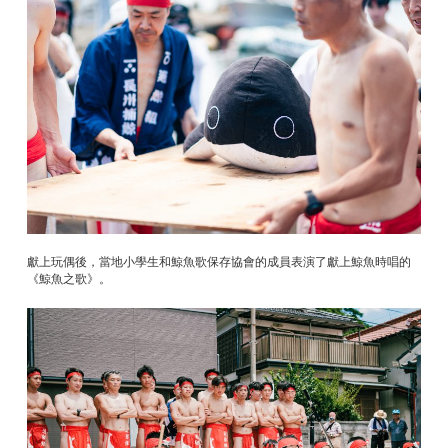
獻上玩偶後，當地小學生和鯨魚歌保存協會的成員表演了獻上鯨魚時唱的
《鯨魚之歌》。