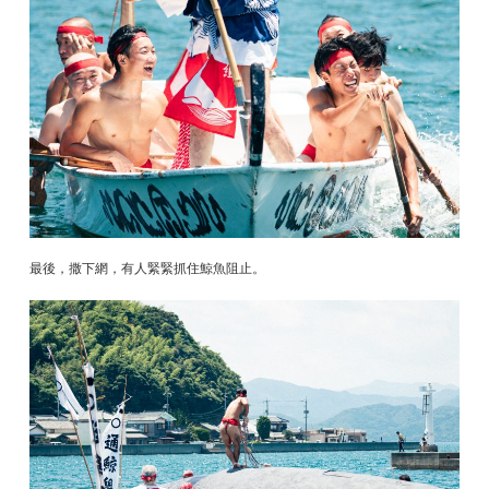
最後，撒下網，有人緊緊抓住鯨魚阻止。