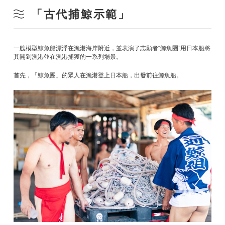
「古代捕鯨示範」
一艘模型鯨魚船漂浮在漁港海岸附近，並表演了志願者“鯨魚團”用日本船將
其開到漁港並在漁港捕獲的一系列場景。
首先，「鯨魚團」的眾人在漁港登上日本船，出發前往鯨魚船。