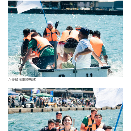
△美國海軍陸戰隊