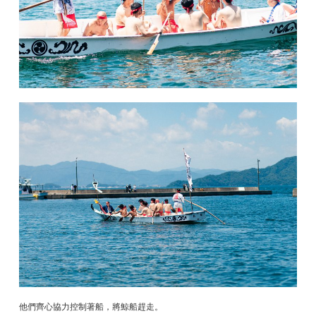
他們齊心協力控制著船，將鯨船趕走。