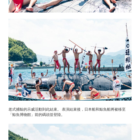
老式捕鯨的示威活動到此結束。 表演結束後，日本船和鯨魚船將被移至
「鯨魚博物館」前的碼頭並登陸。