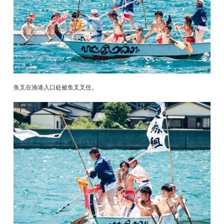
鱼叉在渔港入口处被鱼叉叉住。