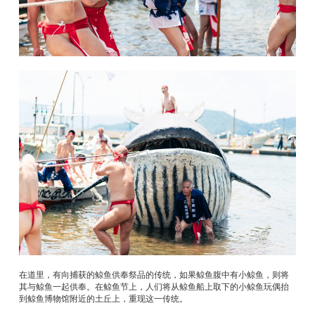
在道里，有向捕获的鲸鱼供奉祭品的传统，如果鲸鱼腹中有小鲸鱼，则将
其与鲸鱼一起供奉。在鲸鱼节上，人们将从鲸鱼船上取下的小鲸鱼玩偶抬
到鲸鱼博物馆附近的土丘上，重现这一传统。