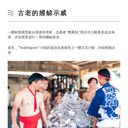
古老的捕鲸示威
一艘鲸鱼模型船从渔港外漂来，志愿者 "鹤重组 "用日式小船将其送往渔
港，并在那里进行一系列捕鲸表演。
首先，"Tsujihagumi "小组的成员在渔港登上一艘日式小船，向鲸鱼船出
发。