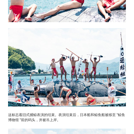
这标志着旧式捕鲸表演的结束。表演结束后，日本船和鲸鱼船被移至 "鲸鱼
博物馆 "前的码头，并被吊上岸。