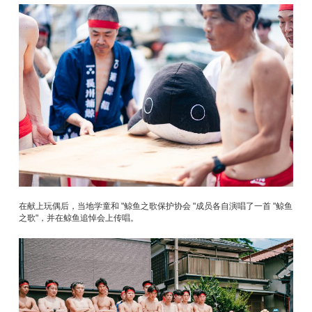
在献上玩偶后，当地学童和 "鲸鱼之歌保护协会 "成员各自演唱了一首 "鲸鱼
之歌"，并在鲸鱼追悼会上传唱。