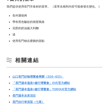
我們提供使用長門市食材的菜單。 （菜單名稱和內容可能會發生變化。 )
長州通燒烤
帶有黑色皺紋的南蠻風格
花郡的奶油義大利麵
湯
使用長門柚吉蜜餞的甜點
相關連結
山口長門好物博覽會舉辦（3/16~4/15）
「長門湯本溫泉×健行博覽會」OVE官方網站
「長門湯本溫泉×健行博覽會」TORQUE官方網站
長門湯本未來項目
長門自行車頁面（七尾）