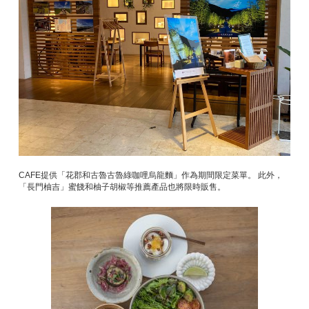
CAFE提供「花郡和古魯古魯綠咖哩烏龍麵」作為期間限定菜單。 此外，
「長門柚吉」蜜餞和柚子胡椒等推薦產品也將限時販售。