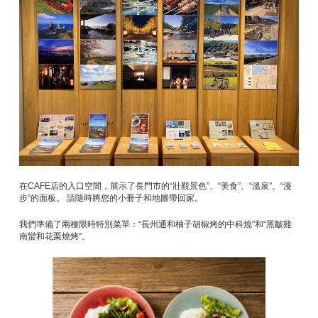
在CAFE店的入口空間，展示了長門市的“壯觀景色”、“美食”、“溫泉”、“漫
步”的面板。 請隨時將您的小冊子和地圖帶回家。
我們準備了兩種限時特別菜單：“長州通和柚子胡椒烤的中科燒”和“黑皺雞
南蠻和花栗燒烤”。