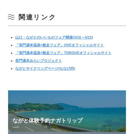
関連リンク
山口・ながとのいいものフェア開催(3/16～4/15)
「長門湯本温泉×散走フェア」OVEオフィシャルサイト
「長門湯本温泉×散走フェア」TORQUEオフィシャルサイト
長門湯本みらいプロジェクト
ながとサイクリングページ(ななび内)
ながと体験予約
ナガトリップ