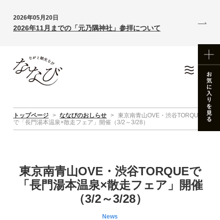
2026年05月20日
2026年11月までの「元乃隅神社」参拝について
トップページ
>
ななびのおしらせ
>
東京南青山OVE・渋谷TORQUE
で「長門湯本温泉×散走フェア」開催（3/2～3/28）
東京南青山OVE・渋谷TORQUEで
「長門湯本温泉×散走フェア」開催
（3/2～3/28）
News