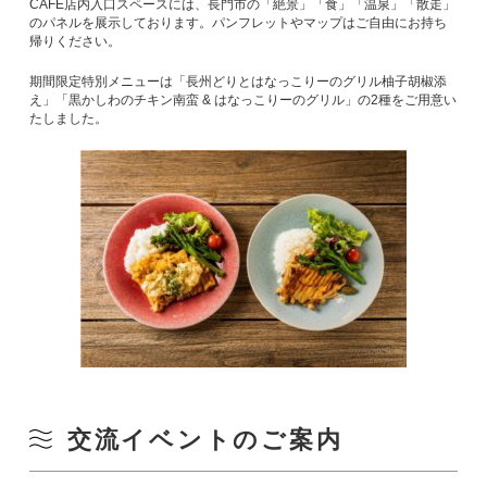
CAFE店内入口スペースには、長門市の「絶景」「食」「温泉」「散走」
のパネルを展示しております。パンフレットやマップはご自由にお持ち
帰りください。
期間限定特別メニューは「長州どりとはなっこりーのグリル柚子胡椒添
え」「黒かしわのチキン南蛮 & はなっこりーのグリル」の2種をご用意い
たしました。
交流イベントのご案内