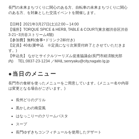
長門の未来まちづくりに関心のある方、自転車の未来まちづくりに関心
のある方、を対象とした交流イベントを開催します。
【日時】2021年3月27日(土)12:00～14:00
【場所】TORQUE SPICE & HERB, TABLE & COURT(東京都渋谷区渋谷
3-21−3渋谷ストリーム4階)
【参加費】無料(食事+ドリンク2杯付き)
【定員】40名(要申込 ※定員になり次第受付終了とさせていただきま
す。)
【申込先】 ながとサイクルツーリズム促進協議会(長門市経済観光部
内) TEL:0837-23-1234 ／MAIL:senryaku@city,nagato.lg.jp
当日のメニュー
長門市の食材を使ったメニューをご用意しています。(メニュー名や内容
は変更となる場合がございます。)
長州どりのグリル
黒かしわの南蛮風
はなっこりーのクリームパスタ
スープ
長門ゆずきちコンフィチュールを使用したデザート