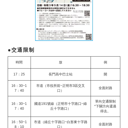
交通限制
時間
放
例
17：25
長門高中巴士站
開
16：30~1
市道（市役所前~正明市3區交叉
全面封路
7：40
口）
單向交通限制
16：30~1
國道191號線（正明市十字路口~綠
*下關方向還過
7：40
丘十字路口）
得去。
16：50~1
市道（綠丘十字路口~白形東十字路
全面封路
8：10
口）