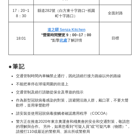
17：20~1
縣道282號（白方東十字路口~祇園
全面封路
8：30
町十字路口）
道之驛 Senza Kitchen
*營業時間變更 9：00~17：00
目標
18:01
*點擊
此處
了解詳情
筆記
交通管制時間內車輛禁止通行，因此請繞行接力路線以外的路線
不能把車停在球場周圍的街道上
交通管制及繞行請聽從保全及導遊的指示
作為新型冠狀病毒感染的對策，請避開沿路人群，戴口罩，不要大聲
歡呼，並用掌聲歡呼
請安裝並使用冠狀病毒接觸者確認應用程序 （COCOA）
警方正在推進2020年東京奧運會和殘奧會的安全和交通對策，敬請您
的理解與合作。 另外，如果您看到“可疑人員”或“可疑汽車（物體）”，
請撥打110或最近的警察局、派出所或警察局