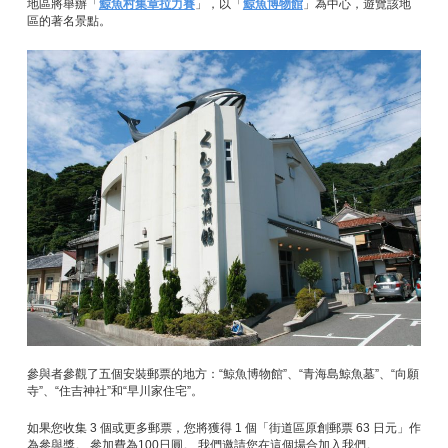
地區將舉辦「
鯨魚村集章拉力賽
」，以「
鯨魚博物館
」為中心，遊覽該地
區的著名景點。
參與者參觀了五個安裝郵票的地方：“鯨魚博物館”、“青海島鯨魚墓”、“向願
寺”、“住吉神社”和“早川家住宅”。
如果您收集 3 個或更多郵票，您將獲得 1 個「街道區原創郵票 63 日元」作
為參與獎。 參加費為100日圓。 我們邀請您在這個場合加入我們。