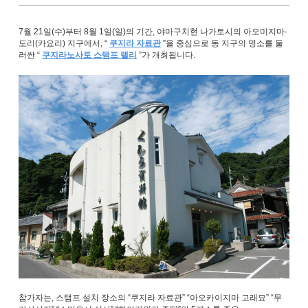
7월 21일(수)부터 8월 1일(일)의 기간, 야마구치현 나가토시의 아오미지마·
도리(카요리) 지구에서, “
쿠지라 자료관
”을 중심으로 동 지구의 명소를 둘
러싼 “
쿠지라노사토 스탬프 랠리
”가 개최됩니다.
참가자는, 스탬프 설치 장소의 “쿠지라 자료관” “아오카이지마 고래묘” “무