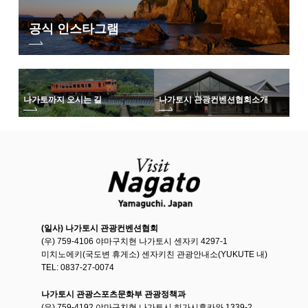
공식 인스타그램
나가토까지 오시는 길
나가토시 관광컨벤션협회
소개
(일사) 나가토시 관광컨벤션협회
(우) 759-4106 야마구치현 나가토시 센자키 4297-1
미치노에키(국도변 휴게소) 센자키친 관광안내소(YUKUTE 내)
TEL: 0837-27-0074
나가토시 관광스포츠문화부 관광정책과
(우) 759-4192 야마구치현 나가토시 히가시후카와 1339-2