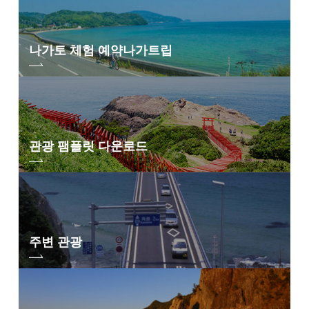
나가토 체험 예약
나가트립
관광 팸플릿 다운로드
주변 관광