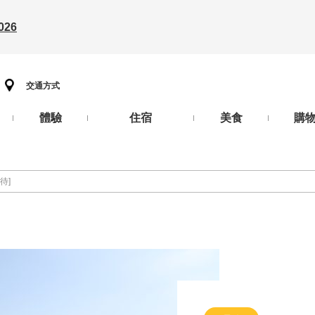
26
交通方式
體驗
住宿
美食
購
待]