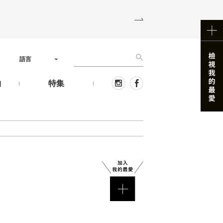
語言
物
特集