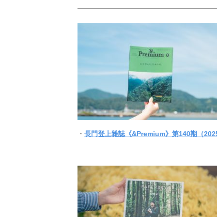
・
長門登上雜誌《&Premium》第140期（2025