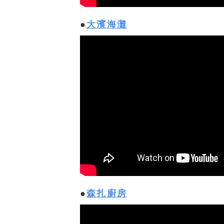
大濱海灘
森扎廚房