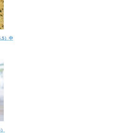
.5）中
4）